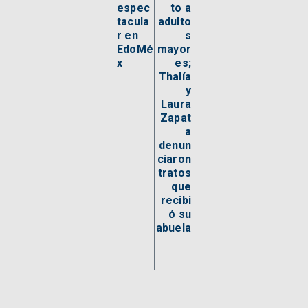
espec
to a
tacula
adulto
r en
s
EdoMé
mayor
x
es;
Thalía
y
Laura
Zapat
a
denun
ciaron
tratos
que
recibi
ó su
abuela