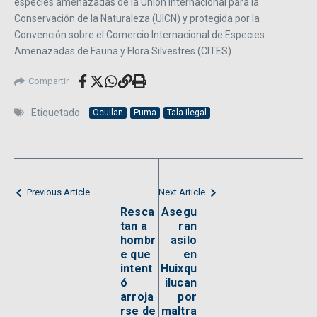
especies amenazadas de la Unión Internacional para la
Conservación de la Naturaleza (UICN) y protegida por la
Convención sobre el Comercio Internacional de Especies
Amenazadas de Fauna y Flora Silvestres (CITES).
Compartir
Etiquetado:
Ocuilan
Puma
Tala ilegal
Previous Article
Next Article
Resca
Asegu
tan a
ran
hombr
asilo
e que
en
intent
Huixqu
ó
ilucan
arroja
por
rse de
maltra