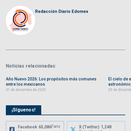
Redacción Diario Edomex
Noticias relacionadas:
Año Nuevo 2026: Los propósitos más comunes
El cielo de
entre los mexicanos
astronómic
31 de diciembre de 2025
29 de diciemb
¡Síguenos!
Fans
Facebook
65,086
X (Twitter)
1,248