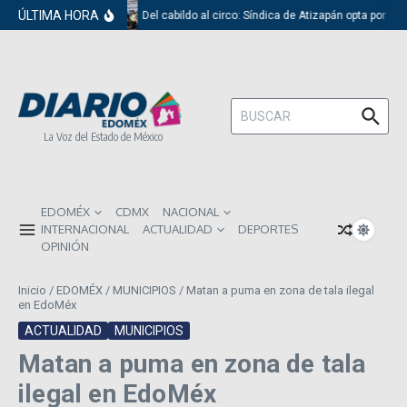
Saltar al contenido
ÚLTIMA HORA
Del cabildo al circo: Síndica de Atizapán opta por el
Buscar:
La Voz del Estado de México
EDOMÉX
CDMX
NACIONAL
INTERNACIONAL
ACTUALIDAD
DEPORTES
OPINIÓN
Inicio
/
EDOMÉX
/
MUNICIPIOS
/
Matan a puma en zona de tala ilegal
en EdoMéx
ACTUALIDAD
MUNICIPIOS
Matan a puma en zona de tala
ilegal en EdoMéx