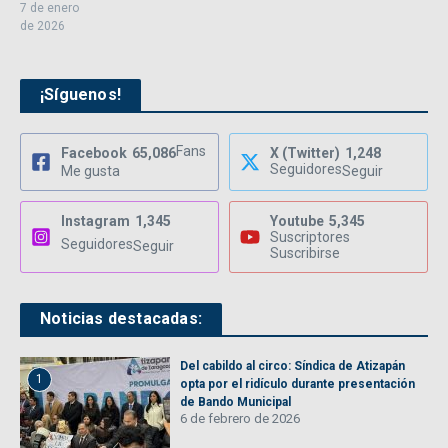
7 de enero
de 2026
¡Síguenos!
Fans
Facebook
65,086
X (Twitter)
1,248
Seguidores
Me gusta
Seguir
Instagram
1,345
Youtube
5,345
Suscriptores
Seguidores
Seguir
Suscribirse
Noticias destacadas:
Del cabildo al circo: Síndica de Atizapán
1
opta por el ridículo durante presentación
de Bando Municipal
6 de febrero de 2026