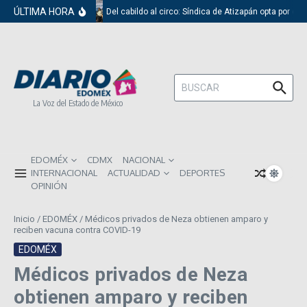
Saltar al contenido
ÚLTIMA HORA
Del cabildo al circo: Síndica de Atizapán opta por el 
Buscar:
La Voz del Estado de México
EDOMÉX
CDMX
NACIONAL
INTERNACIONAL
ACTUALIDAD
DEPORTES
OPINIÓN
Inicio
/
EDOMÉX
/
Médicos privados de Neza obtienen amparo y
reciben vacuna contra COVID-19
EDOMÉX
Médicos privados de Neza
obtienen amparo y reciben