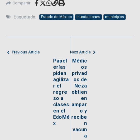
Compartir
Etiquetado:
Estado de México
Inundaciones
municipios
Previous Article
Next Article
Papel
Médic
erías
os
piden
privad
agiliza
os de
r el
Neza
regre
obtien
so a
en
clases
ampar
en el
o y
EdoMé
recibe
x
n
vacun
a