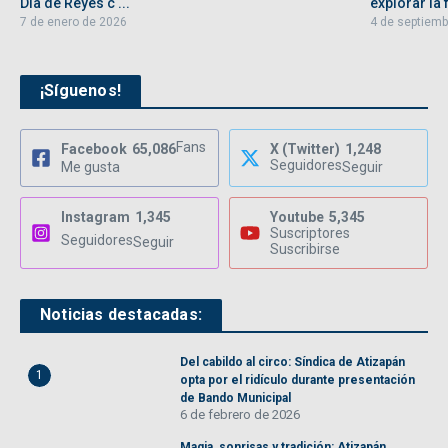
Día de Reyes c ...
explorar la f
7 de enero de 2026
4 de septiemb
¡Síguenos!
Fans
Facebook
65,086
X (Twitter)
1,248
Seguidores
Me gusta
Seguir
Instagram
1,345
Youtube
5,345
Suscriptores
Seguidores
Seguir
Suscribirse
Noticias destacadas:
Del cabildo al circo: Síndica de Atizapán
1
opta por el ridículo durante presentación
de Bando Municipal
6 de febrero de 2026
Magia, sonrisas y tradición: Atizapán