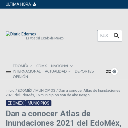
en los próximos 30 días
Saltar al contenido
ÚLTIMA HORA
Gobierno de Sheinbaum pide prestado a
inversionistas extranjeros; emite nueva
deuda externa
ISR subirá en México para 2026: Así será
el impacto directo en salarios y precios
Año Nuevo 2026: Los propósitos más
comunes entre los mexicanos
Buscar:
La Voz del Estado de México
EDOMÉX
CDMX
NACIONAL
INTERNACIONAL
ACTUALIDAD
DEPORTES
OPINIÓN
Inicio
/
EDOMÉX
/
MUNICIPIOS
/
Dan a conocer Atlas de Inundaciones
2021 del EdoMéx, 16 municipios son de alto riesgo
EDOMÉX
MUNICIPIOS
Dan a conocer Atlas de
Inundaciones 2021 del EdoMéx,