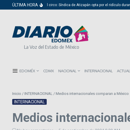
Saltar al contenido
ÚLTIMA HORA
Del cabildo al circo: Síndica de Atizapán opta por el ridículo durante p
La Voz del Estado de México
EDOMÉX
CDMX
NACIONAL
INTERNACIONAL
ACTUA
Inicio
/
INTERNACIONAL
/
Medios internacionales comparan a México 
INTERNACIONAL
Medios internacional