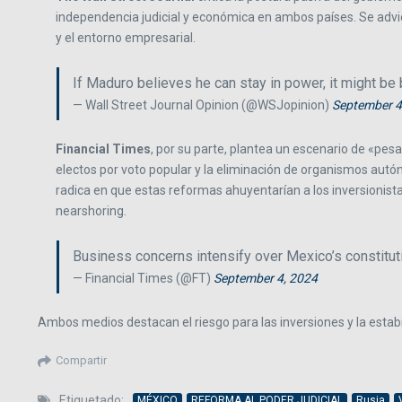
independencia judicial y económica en ambos países. Se advi
y el entorno empresarial.
If Maduro believes he can stay in power, it might be
— Wall Street Journal Opinion (@WSJopinion)
September 4
Financial Times
, por su parte, plantea un escenario de «pesa
electos por voto popular y la eliminación de organismos autó
radica en que estas reformas ahuyentarían a los inversionist
nearshoring.
Business concerns intensify over Mexico’s constitu
— Financial Times (@FT)
September 4, 2024
Ambos medios destacan el riesgo para las inversiones y la estabi
Compartir
Etiquetado:
MÉXICO
REFORMA AL PODER JUDICIAL
Rusia