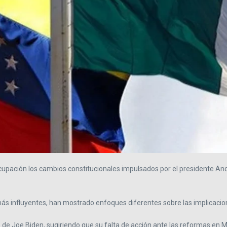
ocupación los cambios constitucionales impulsados por el presidente 
más influyentes, han mostrado enfoques diferentes sobre las implicaci
no de Joe Biden, sugiriendo que su falta de acción ante las reformas en 