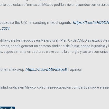
erte que estas reformas en México podrían violar acuerdos comerciales
 because the U.S. is sending mixed signals.
https://t.co/isH05D
, 2024
dilla» para los negocios en México si el «Plan C» de AMLO avanza. Este m
nomos, podría generar un entorno similar al de Rusia, donde la justicia
as, especialmente en sectores clave como la energía y las telecomunica
tional shake-up
https://t.co/b6SFihEqc8
| opinion
lidad jurídica en México, con una preocupación compartida sobre el imp
Venezuela