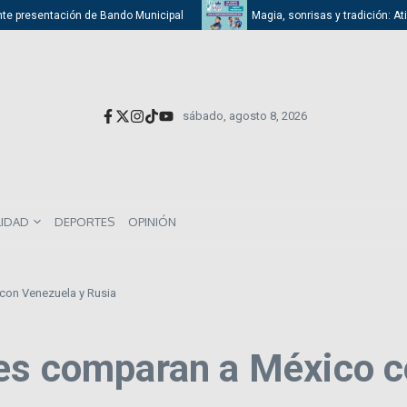
resentación de Bando Municipal
Magia, sonrisas y tradición: Atizapán c
sábado, agosto 8, 2026
LIDAD
DEPORTES
OPINIÓN
con Venezuela y Rusia
es comparan a México c