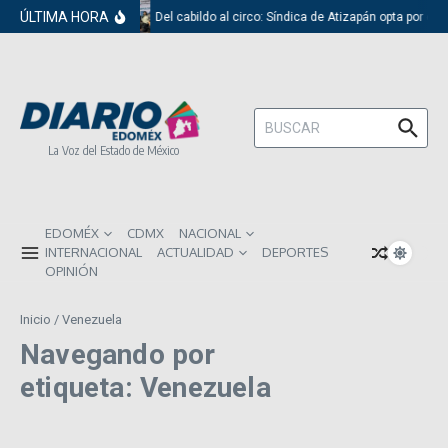
Saltar al contenido
ÚLTIMA HORA
Del cabildo al circo: Síndica de Atizapán opta por el 
Buscar:
La Voz del Estado de México
EDOMÉX
CDMX
NACIONAL
INTERNACIONAL
ACTUALIDAD
DEPORTES
OPINIÓN
Inicio
/
Venezuela
Navegando por
etiqueta: Venezuela