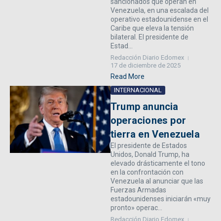
sancionados que operan en
Venezuela, en una escalada del
operativo estadounidense en el
Caribe que eleva la tensión
bilateral. El presidente de
Estad...
Redacción Diario Edomex
17 de diciembre de 2025
Read More
INTERNACIONAL
Trump anuncia
operaciones por
tierra en Venezuela
El presidente de Estados
Unidos, Donald Trump, ha
elevado drásticamente el tono
en la confrontación con
Venezuela al anunciar que las
Fuerzas Armadas
estadounidenses iniciarán «muy
pronto» operac...
Redacción Diario Edomex