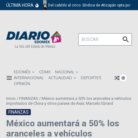
Saltar al contenido
ÚLTIMA HORA
Del cabildo al circo: Síndica de Atizapán opta por el 
Buscar:
La Voz del Estado de México
EDOMÉX
CDMX
NACIONAL
INTERNACIONAL
ACTUALIDAD
DEPORTES
OPINIÓN
Inicio
/
FINANZAS
/
México aumentará a 50% los aranceles a vehículos
importados de China y otros países de Asia: Marcelo Ebrard
FINANZAS
México aumentará a 50% los
aranceles a vehículos