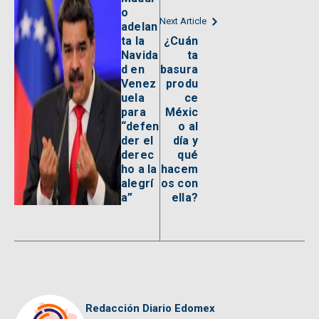
o
Next Article
adelan
ta la
¿Cuán
Navida
ta
d en
basura
Venez
produ
uela
ce
para
Méxic
“defen
o al
der el
día y
derec
qué
ho a la
hacem
alegrí
os con
a”
ella?
Redacción Diario Edomex