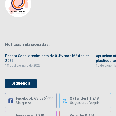
Noticias relacionadas:
Espera Cepal crecimiento de 0.4% para México en
Aprueban of
2025
plásticos, au
18 de diciembre de 2025
10 de diciemb
¡Síguenos!
Fans
Facebook
65,086
X (Twitter)
1,248
Seguidores
Me gusta
Seguir