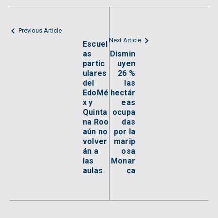
Previous Article
Next Article
Escuel
as
Dismin
partic
uyen
ulares
26 %
del
las
EdoMé
hectár
x y
eas
Quinta
ocupa
na Roo
das
aún no
por la
volver
marip
án a
osa
las
Monar
aulas
ca