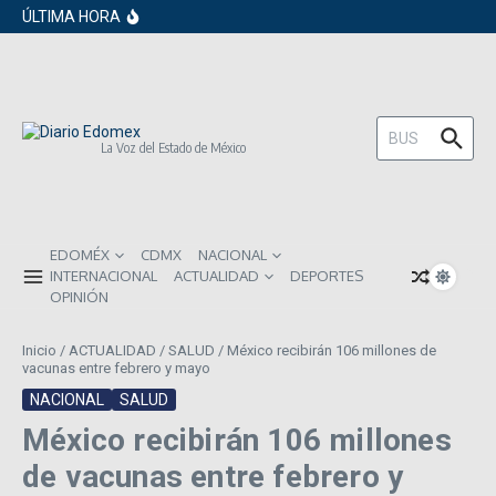
en los próximos 30 días
Saltar al contenido
ÚLTIMA HORA
Gobierno de Sheinbaum pide prestado a
inversionistas extranjeros; emite nueva
deuda externa
ISR subirá en México para 2026: Así será
el impacto directo en salarios y precios
Año Nuevo 2026: Los propósitos más
comunes entre los mexicanos
Buscar:
La Voz del Estado de México
EDOMÉX
CDMX
NACIONAL
INTERNACIONAL
ACTUALIDAD
DEPORTES
OPINIÓN
Inicio
/
ACTUALIDAD
/
SALUD
/
México recibirán 106 millones de
vacunas entre febrero y mayo
NACIONAL
SALUD
México recibirán 106 millones
de vacunas entre febrero y