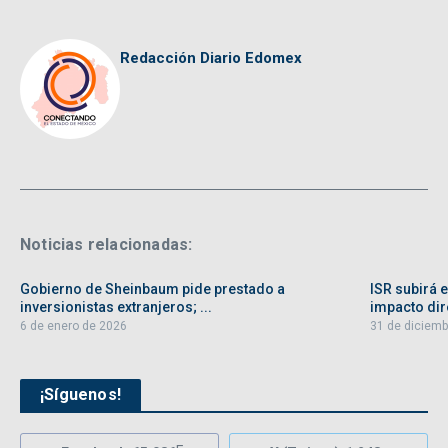
Redacción Diario Edomex
Noticias relacionadas:
Gobierno de Sheinbaum pide prestado a
ISR subirá 
inversionistas extranjeros; ...
impacto dire
6 de enero de 2026
31 de diciemb
¡Síguenos!