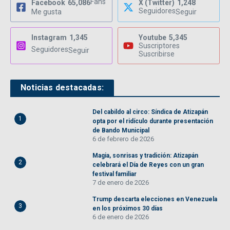
Fans
Facebook
65,086
X (Twitter)
1,248
Seguidores
Me gusta
Seguir
Instagram
1,345
Youtube
5,345
Suscriptores
Seguidores
Seguir
Suscribirse
Noticias destacadas:
Del cabildo al circo: Síndica de Atizapán
1
opta por el ridículo durante presentación
de Bando Municipal
6 de febrero de 2026
Magia, sonrisas y tradición: Atizapán
2
celebrará el Día de Reyes con un gran
festival familiar
7 de enero de 2026
Trump descarta elecciones en Venezuela
3
en los próximos 30 días
6 de enero de 2026