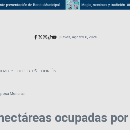
e presentación de Bando Municipal
Magia, sonrisas y tradición: Atizap
jueves, agosto 6, 2026
LIDAD
DEPORTES
OPINIÓN
riposa Monarca
hectáreas ocupadas por