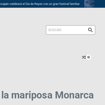
án celebrará el Día de Reyes con un gran festival familiar
Trump desc
Buscar:
 la mariposa Monarca