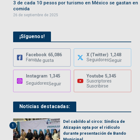
3 de cada 10 pesos por turismo en México se gastan en
comida
26 de septiembre de 2025
¡Síguenos!
Facebook
65,086
X (Twitter)
1,248
Fans
Seguidores
Me gusta
Seguir
Instagram
1,345
Youtube
5,345
Suscriptores
Seguidores
Seguir
Suscribirse
Noticias destacadas:
Del cabildo al circo: Síndica de
1
Atizapán opta por el ridículo
durante presentación de Bando
Municipal