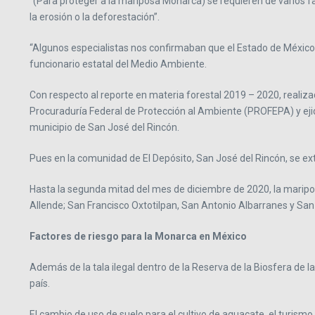
“(Para proteger a la mariposa Monarca) se requieren de varios 
la erosión o la deforestación”.
“Algunos especialistas nos confirmaban que el Estado de México 
funcionario estatal del Medio Ambiente.
Con respecto al reporte en materia forestal 2019 – 2020, realiz
Procuraduría Federal de Protección al Ambiente (PROFEPA) y ejida
municipio de San José del Rincón.
Pues en la comunidad de El Depósito, San José del Rincón, se ex
Hasta la segunda mitad del mes de diciembre de 2020, la marip
Allende; San Francisco Oxtotilpan, San Antonio Albarranes y S
Factores de riesgo para la Monarca en México
Además de la tala ilegal dentro de la Reserva de la Biosfera de 
país.
El cambio de uso de suelo para el cultivo de aguacate, el turism