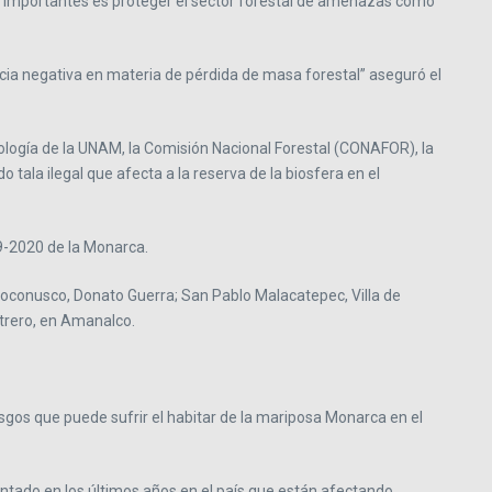
s importantes es proteger el sector forestal de amenazas como
cia negativa en materia de pérdida de masa forestal” aseguró el
ología de la UNAM, la Comisión Nacional Forestal (CONAFOR), la
tala ilegal que afecta a la reserva de la biosfera en el
19-2020 de la Monarca.
oconusco, Donato Guerra; San Pablo Malacatepec, Villa de
trero, en Amanalco.
sgos que puede sufrir el habitar de la mariposa Monarca en el
sentado en los últimos años en el país que están afectando