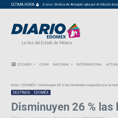
Saltar al contenido
ÚLTIMA HORA
Del cabildo al circo: Síndica de Atizapán opta por el ridículo durant
La Voz del Estado de México
EDOMÉX
CDMX
NACIONAL
INTERNACIONAL
ACTUA
Inicio
/
EDOMÉX
/
Disminuyen 26 % las hectáreas ocupadas por la ma
DESTINOS
EDOMÉX
Disminuyen 26 % las 