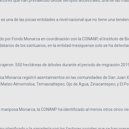
factores que han prevalecido desde tiempos ancestrales, una de las má
es una de las pocas entidades a nivel nacional que no tiene una tenden
ado por Fondo Monarca en coordinación con la CONANP, el Instituto de Bi
tarios de los santuarios, en la entidad mexiquense solo se ha detectado 
trajeron .550 hectáreas de árboles durante el periodo de migración 20
osa Monarca registró asentamientos en las comunidades de San Juan X
an Mateo Almomoloa, Temascaltepec; Ojo de Agua, Zinacantepec; y El Po
la mariposa Monarca, la CONANP ha identificado al menos otros cinco rie
o no planificado y la ganadería son los factores sociales que se han pre