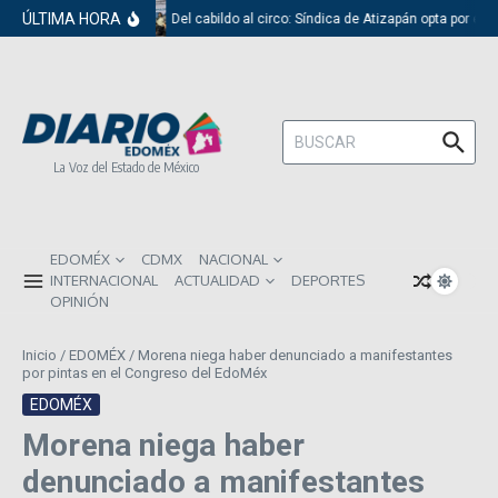
Saltar al contenido
ÚLTIMA HORA
Del cabildo al circo: Síndica de Atizapán opta por el 
Buscar:
La Voz del Estado de México
EDOMÉX
CDMX
NACIONAL
INTERNACIONAL
ACTUALIDAD
DEPORTES
OPINIÓN
Inicio
/
EDOMÉX
/
Morena niega haber denunciado a manifestantes
por pintas en el Congreso del EdoMéx
EDOMÉX
Morena niega haber
denunciado a manifestantes