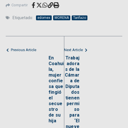
Compartir
Etiquetado:
edomex
MORENA
Tarifazo
Previous Article
Next Article
En
Trabaj
Coahui
adora
la,
s de la
mujer
Cámar
confie
a de
sa que
Diputa
fingió
dos
el
tienen
secue
permi
stro
so
de su
para
hija
‘El
nueve