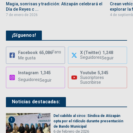
Magia, sonrisas y tradición: Atizapán celebrará el
Crean vehíc
Día de Reyes c ...
explorar la f
7 de enero de 2026
4 de septiemb
¡Síguenos!
Fans
Facebook
65,086
X (Twitter)
1,248
Seguidores
Me gusta
Seguir
Instagram
1,345
Youtube
5,345
Suscriptores
Seguidores
Seguir
Suscribirse
Noticias destacadas:
Del cabildo al circo: Síndica de Atizapán
1
opta por el ridículo durante presentación
de Bando Municipal
6 de febrero de 2026