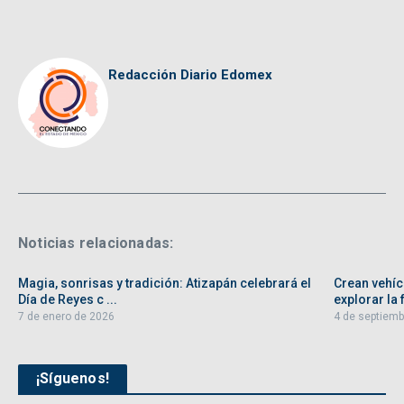
Redacción Diario Edomex
Noticias relacionadas:
Magia, sonrisas y tradición: Atizapán celebrará el
Crean vehíc
Día de Reyes c ...
explorar la f
7 de enero de 2026
4 de septiemb
¡Síguenos!