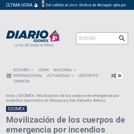
Saltar al contenido
ÚLTIMA HORA
Del cabildo al circo: Síndica de Atizapán opta por el r
Buscar:
La Voz del Estado de México
EDOMÉX
CDMX
NACIONAL
INTERNACIONAL
ACTUALIDAD
DEPORTES
OPINIÓN
Inicio
/
EDOMÉX
/
Movilización de los cuerpos de emergencia por
incendios reportados en Tezoyuca y San Salvador Atenco
EDOMÉX
Movilización de los cuerpos de
emergencia por incendios