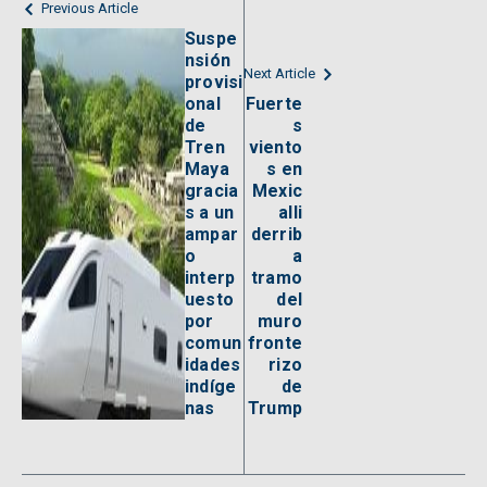
Previous Article
Suspe
nsión
Next Article
provisi
onal
Fuerte
de
s
Tren
viento
Maya
s en
gracia
Mexic
s a un
alli
ampar
derrib
o
a
interp
tramo
uesto
del
por
muro
comun
fronte
idades
rizo
indíge
de
nas
Trump