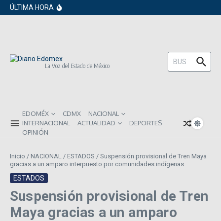
en los próximos 30 días
Saltar al contenido
ÚLTIMA HORA
Gobierno de Sheinbaum pide prestado a
inversionistas extranjeros; emite nueva
deuda externa
ISR subirá en México para 2026: Así será
el impacto directo en salarios y precios
Año Nuevo 2026: Los propósitos más
comunes entre los mexicanos
Buscar:
La Voz del Estado de México
EDOMÉX
CDMX
NACIONAL
INTERNACIONAL
ACTUALIDAD
DEPORTES
OPINIÓN
Inicio
/
NACIONAL
/
ESTADOS
/
Suspensión provisional de Tren Maya
gracias a un amparo interpuesto por comunidades indígenas
ESTADOS
Suspensión provisional de Tren
Maya gracias a un amparo