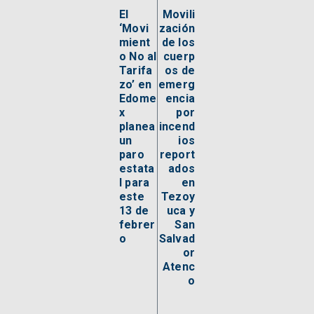
El
Movili
‘Movi
zación
mient
de los
o No al
cuerp
Tarifa
os de
zo’ en
emerg
Edome
encia
x
por
planea
incend
un
ios
paro
report
estata
ados
l para
en
este
Tezoy
13 de
uca y
febrer
San
o
Salvad
or
Atenc
o