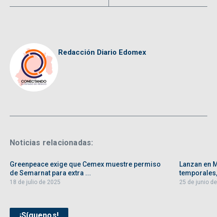
Redacción Diario Edomex
Noticias relacionadas:
Greenpeace exige que Cemex muestre permiso
Lanzan en 
de Semarnat para extra ...
temporales, 
18 de julio de 2025
25 de junio d
¡Síguenos!