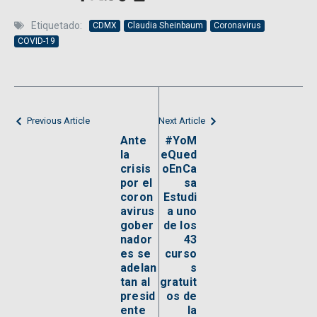
Etiquetado:
CDMX
Claudia Sheinbaum
Coronavirus
COVID-19
Previous Article
Next Article
Ante
#YoM
la
eQued
crisis
oEnCa
por el
sa
coron
Estudi
avirus
a uno
gober
de los
nador
43
es se
curso
adelan
s
tan al
gratuit
presid
os de
ente
la