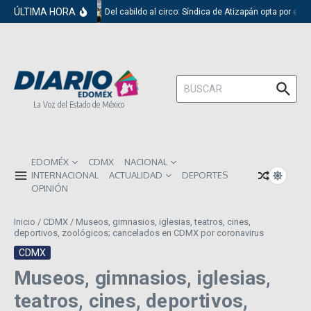
Saltar al contenido
ÚLTIMA HORA
Del cabildo al circo: Síndica de Atizapán opta por el r
Buscar:
La Voz del Estado de México
EDOMÉX
CDMX
NACIONAL
INTERNACIONAL
ACTUALIDAD
DEPORTES
OPINIÓN
Inicio
/
CDMX
/
Museos, gimnasios, iglesias, teatros, cines,
deportivos, zoológicos; cancelados en CDMX por coronavirus
CDMX
Museos, gimnasios, iglesias,
teatros, cines, deportivos,