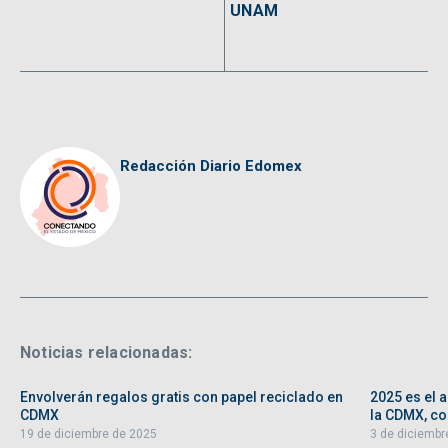
UNAM
Redacción Diario Edomex
Noticias relacionadas:
Envolverán regalos gratis con papel reciclado en
2025 es el 
CDMX
la CDMX, con
19 de diciembre de 2025
3 de diciembr