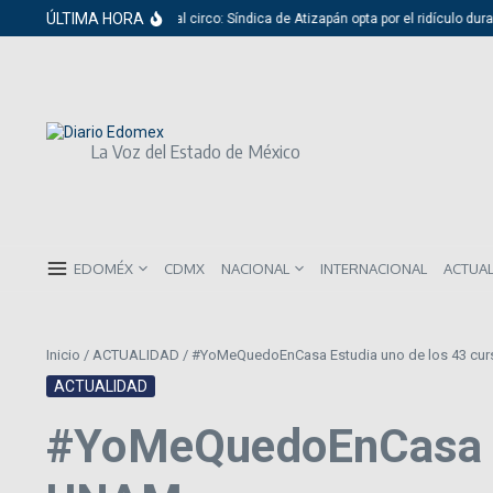
Saltar al contenido
ÚLTIMA HORA
Del cabildo al circo: Síndica de Atizapán opta por el ridículo durant
La Voz del Estado de México
EDOMÉX
CDMX
NACIONAL
INTERNACIONAL
ACTUA
Inicio
/
ACTUALIDAD
/
#YoMeQuedoEnCasa Estudia uno de los 43 curs
ACTUALIDAD
#YoMeQuedoEnCasa Est