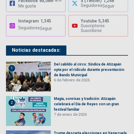
Fans
Facebook
65,086
X (Twitter)
1,248
Seguidores
Me gusta
Seguir
Instagram
1,345
Youtube
5,345
Suscriptores
Seguidores
Seguir
Suscribirse
Noticias destacadas:
Del cabildo al circo: Síndica de Atizapán
1
opta por el ridículo durante presentación
de Bando Municipal
6 de febrero de 2026
Magia, sonrisas y tradición: Atizapán
2
celebrará el Día de Reyes con un gran
festival familiar
7 de enero de 2026
Trump descarta elecciones en Venezuela