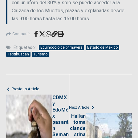
con un aforo del 30% y sólo se puede acceder a la
Calzada de los Muertos, plazas y explanadas desde
las 9:00 horas hasta las 15:00 horas.
Compartir
Etiquetado:
Equinoccio de primavera
Estado de México
Teotihuacan
Turismo
Previous Article
CDMX
y
Next Article
EdoMé
x
Hallan
pasará
toma
n
clande
Seman
stina