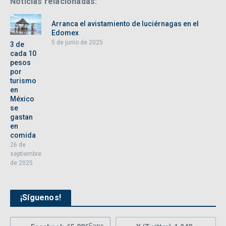
Noticias relacionadas:
Arranca el avistamiento de luciérnagas en el
Edomex
5 de junio de 2025
3 de
cada 10
pesos
por
turismo
en
México
se
gastan
en
comida
26 de
septiembre
de 2025
¡Síguenos!