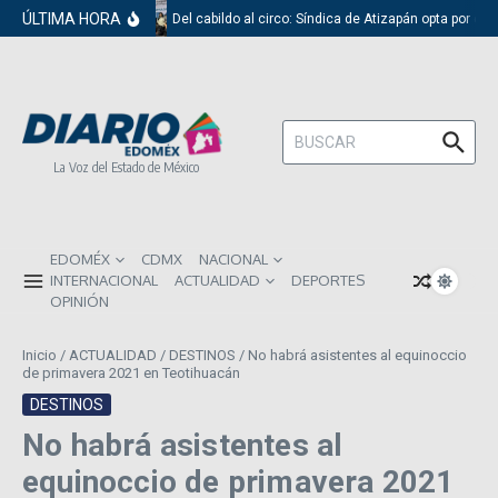
Saltar al contenido
ÚLTIMA HORA
Del cabildo al circo: Síndica de Atizapán opta por el 
Buscar:
La Voz del Estado de México
EDOMÉX
CDMX
NACIONAL
INTERNACIONAL
ACTUALIDAD
DEPORTES
OPINIÓN
Inicio
/
ACTUALIDAD
/
DESTINOS
/
No habrá asistentes al equinoccio
de primavera 2021 en Teotihuacán
DESTINOS
No habrá asistentes al
equinoccio de primavera 2021