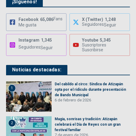
¡Síguenos!
Fans
Facebook
65,086
X (Twitter)
1,248
Seguidores
Me gusta
Seguir
Instagram
1,345
Youtube
5,345
Suscriptores
Seguidores
Seguir
Suscribirse
Noticias destacadas:
Del cabildo al circo: Síndica de Atizapán
1
opta por el ridículo durante presentación
de Bando Municipal
6 de febrero de 2026
Magia, sonrisas y tradición: Atizapán
2
celebrará el Día de Reyes con un gran
festival familiar
7 de enero de 2026