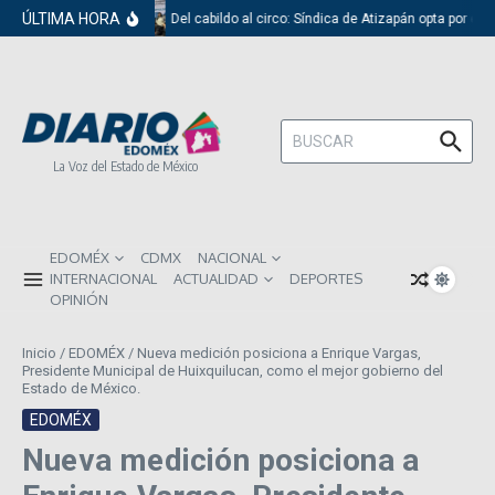
Saltar al contenido
ÚLTIMA HORA
Del cabildo al circo: Síndica de Atizapán opta por el 
Buscar:
La Voz del Estado de México
EDOMÉX
CDMX
NACIONAL
INTERNACIONAL
ACTUALIDAD
DEPORTES
OPINIÓN
Inicio
/
EDOMÉX
/
Nueva medición posiciona a Enrique Vargas,
Presidente Municipal de Huixquilucan, como el mejor gobierno del
Estado de México.
EDOMÉX
Nueva medición posiciona a