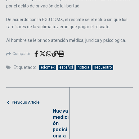
por el delito de privación de la libertad.
De acuerdo con la PGJ CDMX, el rescate se efectuó sin que los
familiares de la víctima tuvieran que pagar el rescate.
Al hombre se le brindó atención médica, jurídica y psicológica.
Compartir
Etiquetado:
edomex
español
noticia
secuestro
Previous Article
Nueva
medici
ón
posici
ona a