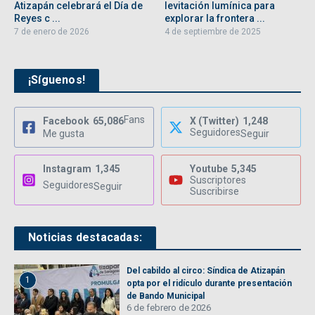
Atizapán celebrará el Día de
levitación lumínica para
Reyes c ...
explorar la frontera ...
7 de enero de 2026
4 de septiembre de 2025
¡Síguenos!
Fans
Facebook
65,086
X (Twitter)
1,248
Seguidores
Me gusta
Seguir
Instagram
1,345
Youtube
5,345
Suscriptores
Seguidores
Seguir
Suscribirse
Noticias destacadas:
Del cabildo al circo: Síndica de Atizapán
1
opta por el ridículo durante presentación
de Bando Municipal
6 de febrero de 2026