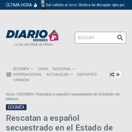
Saltar al contenido
ÚLTIMA HORA
Del cabildo al circo: Síndica de Atizapán opta por el 
Buscar:
La Voz del Estado de México
EDOMÉX
CDMX
NACIONAL
INTERNACIONAL
ACTUALIDAD
DEPORTES
OPINIÓN
Inicio
/
EDOMÉX
/
Rescatan a español secuestrado en el Estado de
México.
EDOMÉX
Rescatan a español
secuestrado en el Estado de