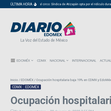
Saltar al contenido
ÚLTIMA HORA
Del cabildo al circo: Síndica de Atizapán opta por el ridículo durante 
La Voz del Estado de México
EDOMÉX
CDMX
NACIONAL
INTERNACIONAL
ACTUA
Inicio
/
EDOMÉX
/
Ocupación hospitalaria baja 19% en CDMX y EdoMé
CDMX
EDOMÉX
Ocupación hospitala