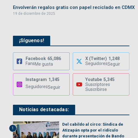
Envolverán regalos gratis con papel reciclado en CDMX
19 de diciembre de 2025
¡Síguenos!
Facebook
65,086
X (Twitter)
1,248
Fans
Seguidores
Me gusta
Seguir
Instagram
1,345
Youtube
5,345
Suscriptores
Seguidores
Seguir
Suscribirse
Noticias destacadas:
Del cabildo al circo: Síndica de
1
Atizapán opta por el ridículo
durante presentación de Bando