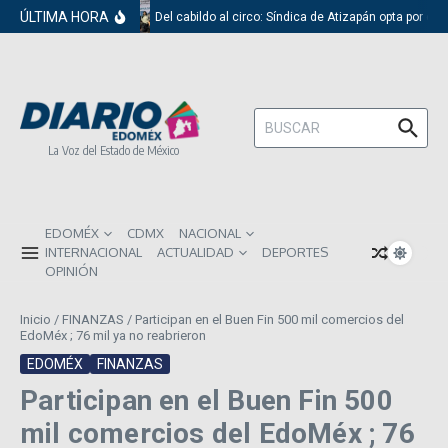
Saltar al contenido
ÚLTIMA HORA
Del cabildo al circo: Síndica de Atizapán opta por el 
Buscar:
La Voz del Estado de México
EDOMÉX
CDMX
NACIONAL
INTERNACIONAL
ACTUALIDAD
DEPORTES
OPINIÓN
Inicio
/
FINANZAS
/
Participan en el Buen Fin 500 mil comercios del
EdoMéx ; 76 mil ya no reabrieron
EDOMÉX
FINANZAS
Participan en el Buen Fin 500
mil comercios del EdoMéx ; 76