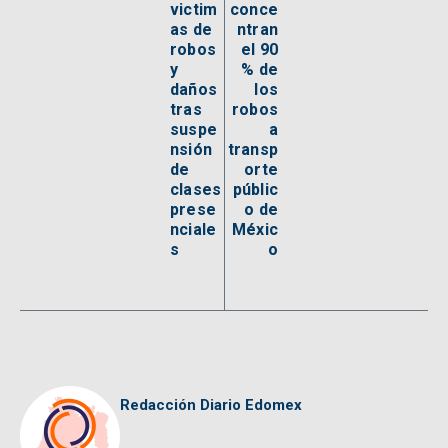
victim
conce
as de
ntran
robos
el 90
y
% de
daños
los
tras
robos
suspe
a
nsión
transp
de
orte
clases
públic
prese
o de
nciale
Méxic
s
o
Redacción Diario Edomex