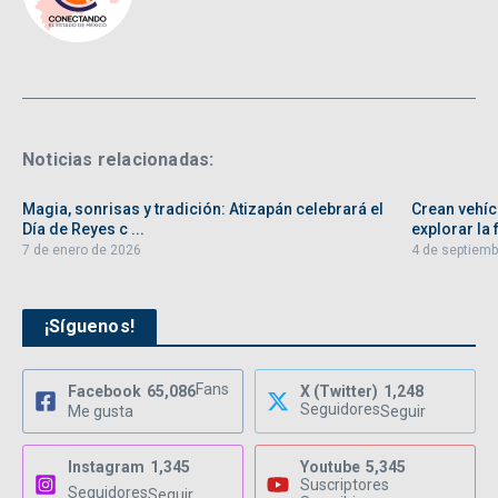
Noticias relacionadas:
Magia, sonrisas y tradición: Atizapán celebrará el
Crean vehíc
Día de Reyes c ...
explorar la f
7 de enero de 2026
4 de septiemb
¡Síguenos!
Fans
Facebook
65,086
X (Twitter)
1,248
Seguidores
Me gusta
Seguir
Instagram
1,345
Youtube
5,345
Suscriptores
Seguidores
Seguir