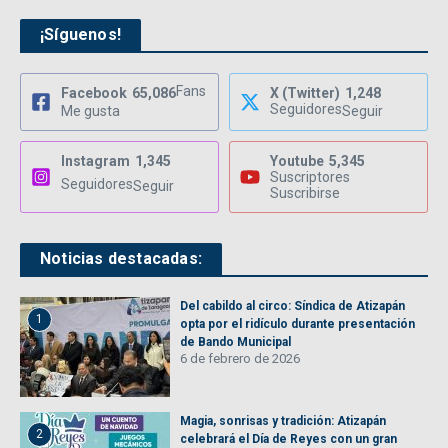
¡Síguenos!
Fans
Facebook
65,086
X (Twitter)
1,248
Seguidores
Me gusta
Seguir
Instagram
1,345
Youtube
5,345
Suscriptores
Seguidores
Seguir
Suscribirse
Noticias destacadas:
Del cabildo al circo: Síndica de Atizapán
1
opta por el ridículo durante presentación
de Bando Municipal
6 de febrero de 2026
Magia, sonrisas y tradición: Atizapán
2
celebrará el Día de Reyes con un gran