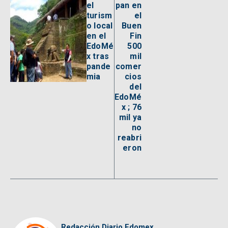
el
pan en
turism
el
o local
Buen
en el
Fin
EdoMé
500
x tras
mil
pande
comer
mia
cios
del
EdoMé
x ; 76
mil ya
no
reabri
eron
Redacción Diario Edomex