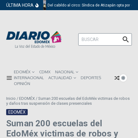
Saltar al contenido
ÚLTIMA HORA
Del cabildo al circo: Síndica de Atizapán opta por el 
Buscar:
La Voz del Estado de México
EDOMÉX
CDMX
NACIONAL
INTERNACIONAL
ACTUALIDAD
DEPORTES
OPINIÓN
Inicio
/
EDOMÉX
/
Suman 200 escuelas del EdoMéx victimas de robos
y daños tras suspensión de clases presenciales
EDOMÉX
Suman 200 escuelas del
EdoMéx victimas de robos y