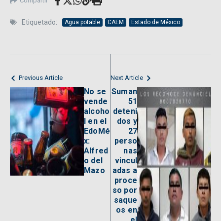
Compartir
Etiquetado:
Agua potable
CAEM
Estado de México
Previous Article
Next Article
No se
Suman
vende
51
alcoho
deteni
l en el
dos y
EdoMé
27
x:
perso
Alfred
nas
o del
vincul
Mazo
adas a
proce
so por
saque
os en
el