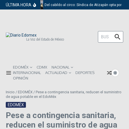
Saltar al contenido
ÚLTIMA HORA
Del cabildo al circo: Síndica de Atizapán opta por el 
Buscar:
La Voz del Estado de México
EDOMÉX
CDMX
NACIONAL
INTERNACIONAL
ACTUALIDAD
DEPORTES
OPINIÓN
Inicio
/
EDOMÉX
/
Pese a contingencia sanitaria, reducen el suministro
de agua potable en el EdoMéx
EDOMÉX
Pese a contingencia sanitaria,
reducen el suministro de agua