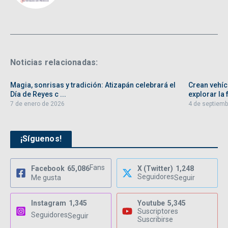
Noticias relacionadas:
Magia, sonrisas y tradición: Atizapán celebrará el
Crean vehíc
Día de Reyes c ...
explorar la f
7 de enero de 2026
4 de septiemb
¡Síguenos!
Fans
Facebook
65,086
X (Twitter)
1,248
Seguidores
Me gusta
Seguir
Instagram
1,345
Youtube
5,345
Suscriptores
Seguidores
Seguir
Suscribirse