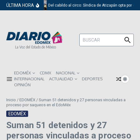
Saltar al contenido
ÚLTIMA HORA
Del cabildo al circo: Síndica de Atizapán opta por el 
Buscar:
La Voz del Estado de México
EDOMÉX
CDMX
NACIONAL
INTERNACIONAL
ACTUALIDAD
DEPORTES
OPINIÓN
Inicio
/
EDOMÉX
/
Suman 51 detenidos y 27 personas vinculadas a
proceso por saqueos en el EdoMéx
EDOMÉX
Suman 51 detenidos y 27
personas vinculadas a proceso