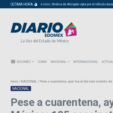
Saltar al contenido
ÚLTIMA HORA
Del cabildo al circo: Síndica de Atizapán opta por el ridículo durante p
La Voz del Estado de México
EDOMÉX
CDMX
NACIONAL
INTERNACIONAL
ACTUA
Inicio
/
NACIONAL
/
Pese a cuarentena, ayer fue el día más violento d
NACIONAL
Pese a cuarentena, ay