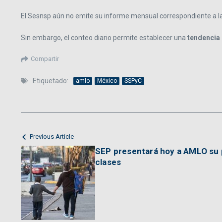
El Sesnsp aún no emite su informe mensual correspondiente a la 
Sin embargo, el conteo diario permite establecer una
tendencia
Compartir
Etiquetado:
amlo
México
SSPyC
Previous Article
SEP presentará hoy a AMLO su 
clases