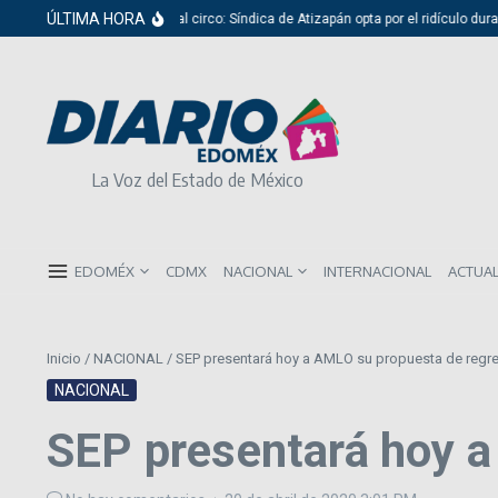
Saltar al contenido
ÚLTIMA HORA
Del cabildo al circo: Síndica de Atizapán opta por el ridículo durante pre
La Voz del Estado de México
EDOMÉX
CDMX
NACIONAL
INTERNACIONAL
ACTUA
Inicio
/
NACIONAL
/
SEP presentará hoy a AMLO su propuesta de regre
NACIONAL
SEP presentará hoy a