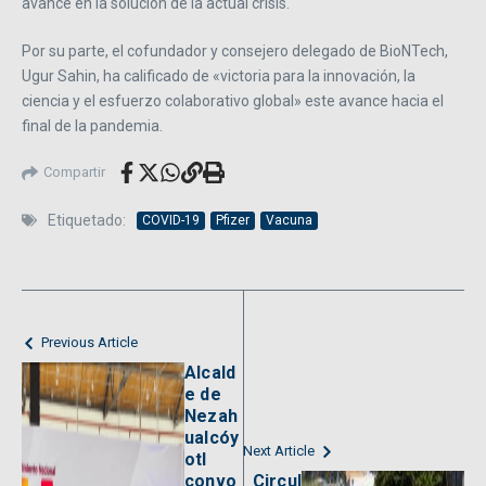
avance en la solución de la actual crisis.
Por su parte, el cofundador y consejero delegado de BioNTech,
Ugur Sahin, ha calificado de «victoria para la innovación, la
ciencia y el esfuerzo colaborativo global» este avance hacia el
final de la pandemia.
Compartir
Etiquetado:
COVID-19
Pfizer
Vacuna
Previous Article
Alcald
e de
Nezah
ualcóy
Next Article
otl
convo
Circul