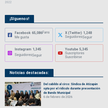
2022
¡Síguenos!
Fans
Facebook
65,086
X (Twitter)
1,248
Seguidores
Me gusta
Seguir
Instagram
1,345
Youtube
5,345
Suscriptores
Seguidores
Seguir
Suscribirse
Noticias destacadas:
Del cabildo al circo: Síndica de Atizapán
1
opta por el ridículo durante presentación
de Bando Municipal
6 de febrero de 2026