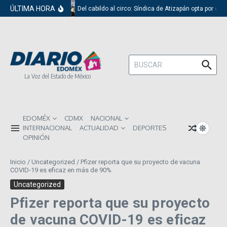
Saltar al contenido
ÚLTIMA HORA
Del cabildo al circo: Síndica de Atizapán opta por el 
Buscar:
La Voz del Estado de México
EDOMÉX
CDMX
NACIONAL
INTERNACIONAL
ACTUALIDAD
DEPORTES
OPINIÓN
Inicio
/
Uncategorized
/
Pfizer reporta que su proyecto de vacuna
COVID-19 es eficaz en más de 90%
Uncategorized
Pfizer reporta que su proyecto
de vacuna COVID-19 es eficaz