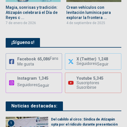
Magia, sonrisas y tradición:
Crean vehículos con
Atizapán celebrará el Día de
levitación lumínica para
Reyes c ...
explorar la frontera ...
7 de enero de 2026
4 de septiembre de 2025
¡Síguenos!
Fans
Facebook
65,086
X (Twitter)
1,248
Seguidores
Me gusta
Seguir
Instagram
1,345
Youtube
5,345
Suscriptores
Seguidores
Seguir
Suscribirse
Noticias destacadas:
Del cabildo al circo: Síndica de Atizapán
1
opta por el ridículo durante presentación