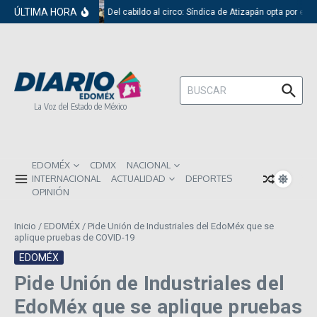
Saltar al contenido
ÚLTIMA HORA
Del cabildo al circo: Síndica de Atizapán opta por el 
Buscar:
La Voz del Estado de México
EDOMÉX
CDMX
NACIONAL
INTERNACIONAL
ACTUALIDAD
DEPORTES
OPINIÓN
Inicio
/
EDOMÉX
/
Pide Unión de Industriales del EdoMéx que se
aplique pruebas de COVID-19
EDOMÉX
Pide Unión de Industriales del
EdoMéx que se aplique pruebas