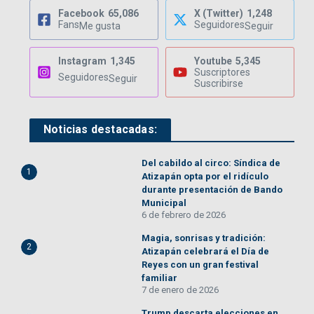
Facebook
65,086
X (Twitter)
1,248
Fans
Seguidores
Me gusta
Seguir
Instagram
1,345
Youtube
5,345
Suscriptores
Seguidores
Seguir
Suscribirse
Noticias destacadas:
Del cabildo al circo: Síndica de
1
Atizapán opta por el ridículo
durante presentación de Bando
Municipal
6 de febrero de 2026
Magia, sonrisas y tradición:
2
Atizapán celebrará el Día de
Reyes con un gran festival
familiar
7 de enero de 2026
Trump descarta elecciones en