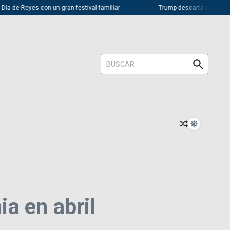
 de Reyes con un gran festival familiar
Trump descarta elecciones e
Buscar:
a en abril