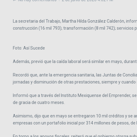
La secretaria del Trabajo, Martha Hilda González Calderón, inform
construcción (16 mil 793); transformación (8 mil 742); servicios p
Foto: Así Sucede
Además, previó que la caída laboral será similar en mayo, duran
Recordó que, ante la emergencia sanitaria, las Juntas de Concil
jornadas y disminución de otras prestaciones, siempre y cuando
Informó que a través del Instituto Mexiquense del Emprender, se
de gracia de cuatro meses.
Asimismo, dijo que en mayo se entregaron 10 mil créditos y se a
empresas con un portafolio inicial por 314 millones de pesos, de
En torno a los apoyos fiscales, reiteró que el gobierno otorga 