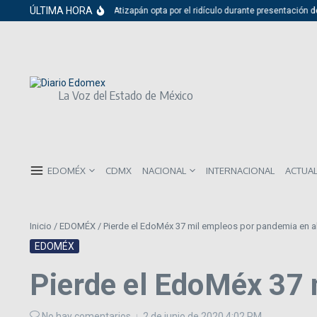
Saltar al contenido
ÚLTIMA HORA
bildo al circo: Síndica de Atizapán opta por el ridículo durante presentación de 
La Voz del Estado de México
EDOMÉX
CDMX
NACIONAL
INTERNACIONAL
ACTUA
Inicio
/
EDOMÉX
/
Pierde el EdoMéx 37 mil empleos por pandemia en ab
EDOMÉX
Pierde el EdoMéx 37 
No hay comentarios
2 de junio de 2020
4:02 PM