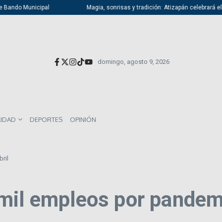
Bando Municipal
Magia, sonrisas y tradición: Atizapán celebrará el Día
domingo, agosto 9, 2026
LIDAD
DEPORTES
OPINIÓN
ril
mil empleos por pandemi