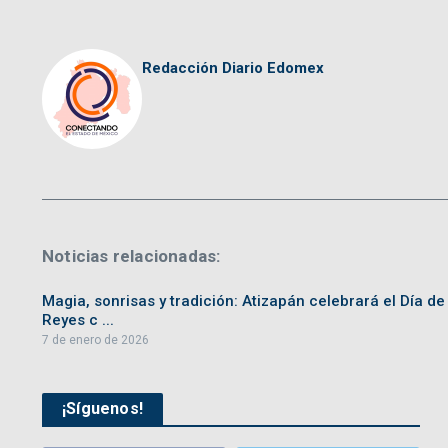
Redacción Diario Edomex
Noticias relacionadas:
Magia, sonrisas y tradición: Atizapán celebrará el Día de
Reyes c ...
7 de enero de 2026
¡Síguenos!