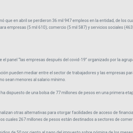
ó que en abril se perdieron 36 mil 947 empleos en la entidad, de los cu
ara empresas (5 mil 610); comercio (5 mil 587) y servicios sociales (463
te el panel “las empresas después del covid-19” organizado por la agru
iación pueden mediar entre el sector de trabajadores y las empresas pa
 no sean menores al salario mínimo.
 ha dispuesto de una bolsa de 77 millones de pesos en una primera etap
nalizan otras alternativas para otorgar facilidades de acceso de finan
 los cuales 267 millones de pesos están destinados a sectores de comerc
subsidios de 50 por ciento al pago del impuesto sobre nómina de los me