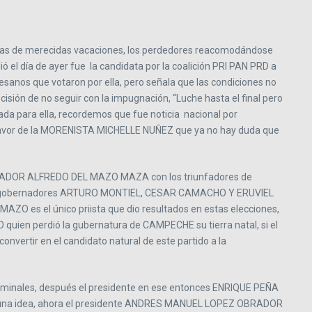
s días de merecidas vacaciones, los perdedores reacomodándose
 el día de ayer fue la candidata por la coalición PRI PAN PRD a
sanos que votaron por ella, pero señala que las condiciones no
cisión de no seguir con la impugnación, “Luche hasta el final pero
ada para ella, recordemos que fue noticia nacional por
 favor de la MORENISTA MICHELLE NUÑEZ que ya no hay duda que
GOBERNADOR ALFREDO DEL MAZO MAZA con los triunfadores de
los ex gobernadores ARTURO MONTIEL, CESAR CAMACHO Y ERUVIEL
ZO es el único priista que dio resultados en estas elecciones,
quien perdió la gubernatura de CAMPECHE su tierra natal, si el
vertir en el candidato natural de este partido a la
ominales, después el presidente en ese entonces ENRIQUE PEÑA
o en una idea, ahora el presidente ANDRES MANUEL LOPEZ OBRADOR