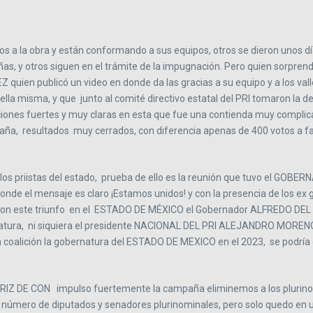
nos a la obra y están conformando a sus equipos, otros se dieron uno
 y otros siguen en el trámite de la impugnación. Pero quien sorprendió
ien publicó un video en donde da las gracias a su equipo y a los valle
ella misma, y que junto al comité directivo estatal del PRI tomaron la de
raciones fuertes y muy claras en esta que fue una contienda muy complic
aña, resultados muy cerrados, con diferencia apenas de 400 votos a
 a los priistas del estado, prueba de ello es la reunión que tuvo el 
to donde el mensaje es claro ¡Estamos unidos! y con la presencia de 
e con este triunfo en el ESTADO DE MÉXICO el Gobernador ALFREDO DEL MA
natura, ni siquiera el presidente NACIONAL DEL PRI ALEJANDRO MORENO 
alición la gobernatura del ESTADO DE MEXICO en el 2023, se podría con
RRIZ DE CON impulso fuertemente la campaña eliminemos a los plurin
ir el número de diputados y senadores plurinominales, pero solo qued