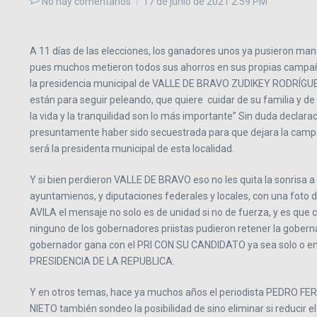
No hay comentarios
17 de junio de 2021
2:59 PM
A 11 días de las elecciones, los ganadores unos ya pusieron ma
pues muchos metieron todos sus ahorros en sus propias campañas,
la presidencia municipal de VALLE DE BRAVO ZUDIKEY RODRÍGUEZ qu
están para seguir peleando, que quiere cuidar de su familia y de 
la vida y la tranquilidad son lo más importante” Sin duda decla
presuntamente haber sido secuestrada para que dejara la camp
será la presidenta municipal de esta localidad.
Y si bien perdieron VALLE DE BRAVO eso no les quita la sonrisa
ayuntamienos, y diputaciones federales y locales, con una fo
AVILA el mensaje no solo es de unidad si no de fuerza, y es qu
ninguno de los gobernadores priistas pudieron retener la gober
gobernador gana con el PRI CON SU CANDIDATO ya sea solo o en co
PRESIDENCIA DE LA REPUBLICA.
Y en otros temas, hace ya muchos años el periodista PEDRO FE
NIETO también sondeo la posibilidad de sino eliminar si reduc