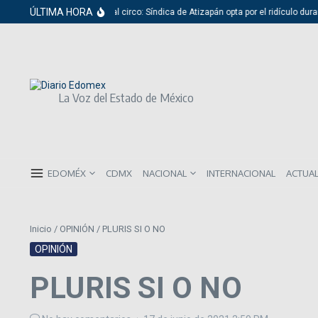
Saltar al contenido
ÚLTIMA HORA
Del cabildo al circo: Síndica de Atizapán opta por el ridículo duran
La Voz del Estado de México
EDOMÉX
CDMX
NACIONAL
INTERNACIONAL
ACTUA
Inicio
/
OPINIÓN
/
PLURIS SI O NO
OPINIÓN
PLURIS SI O NO