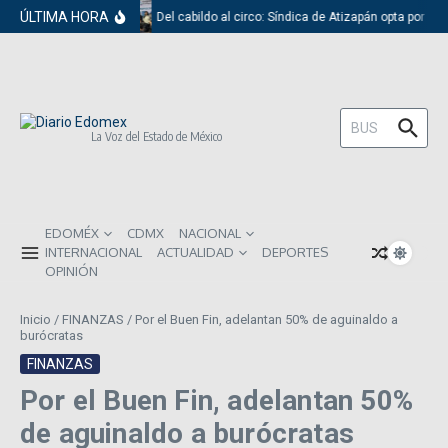
Saltar al contenido
ÚLTIMA HORA
Del cabildo al circo: Síndica de Atizapán opta por el
Buscar:
La Voz del Estado de México
EDOMÉX
CDMX
NACIONAL
INTERNACIONAL
ACTUALIDAD
DEPORTES
OPINIÓN
Inicio
/
FINANZAS
/
Por el Buen Fin, adelantan 50% de aguinaldo a
burócratas
FINANZAS
Por el Buen Fin, adelantan 50%
de aguinaldo a burócratas