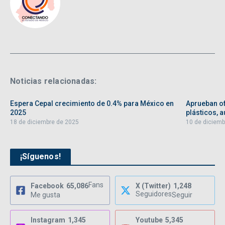
Noticias relacionadas:
Espera Cepal crecimiento de 0.4% para México en
Aprueban of
2025
plásticos, au
18 de diciembre de 2025
10 de diciemb
¡Síguenos!
Fans
Facebook
65,086
X (Twitter)
1,248
Seguidores
Me gusta
Seguir
Instagram
1,345
Youtube
5,345