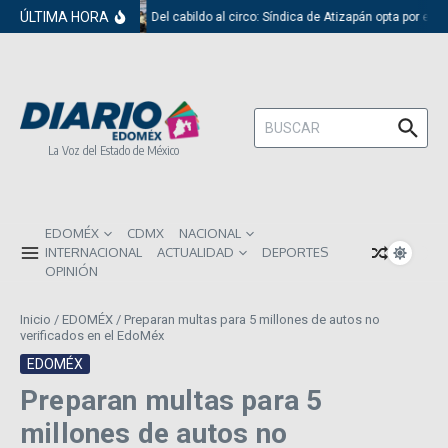
Saltar al contenido
ÚLTIMA HORA
Del cabildo al circo: Síndica de Atizapán opta por el r
Buscar:
La Voz del Estado de México
EDOMÉX
CDMX
NACIONAL
INTERNACIONAL
ACTUALIDAD
DEPORTES
OPINIÓN
Inicio
/
EDOMÉX
/
Preparan multas para 5 millones de autos no
verificados en el EdoMéx
EDOMÉX
Preparan multas para 5
millones de autos no