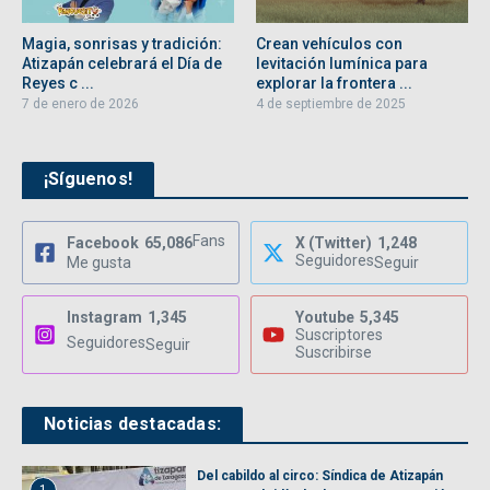
Magia, sonrisas y tradición:
Crean vehículos con
Atizapán celebrará el Día de
levitación lumínica para
Reyes c ...
explorar la frontera ...
7 de enero de 2026
4 de septiembre de 2025
¡Síguenos!
Fans
Facebook
65,086
X (Twitter)
1,248
Seguidores
Me gusta
Seguir
Instagram
1,345
Youtube
5,345
Suscriptores
Seguidores
Seguir
Suscribirse
Noticias destacadas:
Del cabildo al circo: Síndica de Atizapán