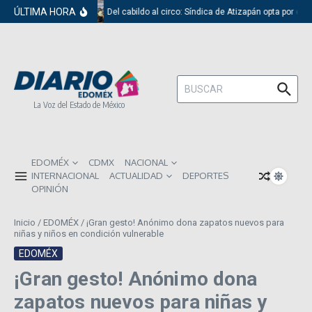
Saltar al contenido
ÚLTIMA HORA
Del cabildo al circo: Síndica de Atizapán opta por el 
Buscar:
La Voz del Estado de México
EDOMÉX
CDMX
NACIONAL
INTERNACIONAL
ACTUALIDAD
DEPORTES
OPINIÓN
Inicio
/
EDOMÉX
/
¡Gran gesto! Anónimo dona zapatos nuevos para
niñas y niños en condición vulnerable
EDOMÉX
¡Gran gesto! Anónimo dona
zapatos nuevos para niñas y