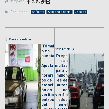
Compartir
Etiquetado:
Anónimo
Asistencia social
Zapatos
Previous Article
¡Tómal
Next Article
o en
cuenta
Prepa
!
ran
Ajusta
multas
n
para 5
horari
millon
os de
es de
atenci
autos
ón en
no
verific
verific
entros
ados
del
en el