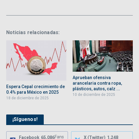
Noticias relacionadas:
Aprueban ofensiva
arancelaria contra ropa,
Espera Cepal crecimiento de
plásticos, autos, calz ...
0.4% para México en 2025
10 de diciembre de 2025
18 de diciembre de 2025
¡Síguenos!
Fans
Facebook
65,086
X (Twitter)
1,248