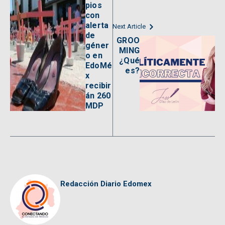
pios
con
alerta
Next Article
de
GROO
géner
MING
o en
¿Qué
EdoMé
es?
x
recibir
án 260
MDP
Redacción Diario Edomex