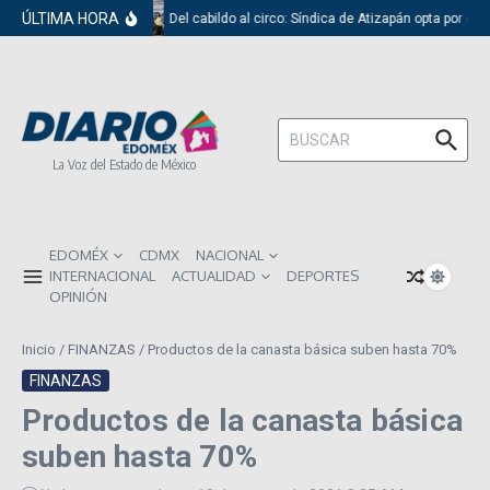
Saltar al contenido
ÚLTIMA HORA
Del cabildo al circo: Síndica de Atizapán opta por el 
Buscar:
La Voz del Estado de México
EDOMÉX
CDMX
NACIONAL
INTERNACIONAL
ACTUALIDAD
DEPORTES
OPINIÓN
Inicio
/
FINANZAS
/
Productos de la canasta básica suben hasta 70%
FINANZAS
Productos de la canasta básica
suben hasta 70%