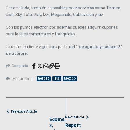
Por otro lado, también es posible pagar servicios como Telmex,
Dish, Sky, Total Play, Izzi, Megacable, Cablevision y luz.
Con los puntos electrónicos además puedes adquirir cupones
para locales comerciales y franquicias.
La dinámica tiene vigencia a partir
del 1 de agosto y hasta el 31
de octubre.
Compartir
Etiquetado:
herdez
lata
México
Previous Article
Next Article
Edome
x,
Report