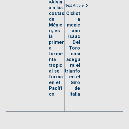
«Alvin
Next Article
» a las
costas
Ciclist
de
a
Méxic
mexic
o; es
ano
la
Isaac
primer
Del
a
Toro
torme
casi
nta
asegu
tropic
ra el
al se
triunfo
forma
en el
en el
Giro
Pacífi
de
co
Italia