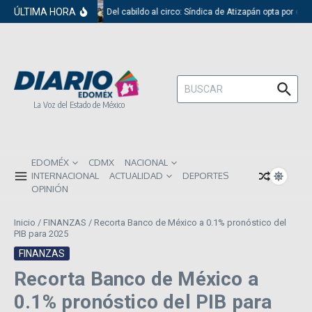
Saltar al contenido
ÚLTIMA HORA
Del cabildo al circo: Síndica de Atizapán opta por el 
Buscar:
La Voz del Estado de México
EDOMÉX
CDMX
NACIONAL
INTERNACIONAL
ACTUALIDAD
DEPORTES
OPINIÓN
Inicio
/
FINANZAS
/
Recorta Banco de México a 0.1% pronóstico del
PIB para 2025
FINANZAS
Recorta Banco de México a
0.1% pronóstico del PIB para