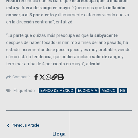
Heath
reconoció que es claro que
le preocupa que la inflación
está ya fuera de rango en mayo
. “Queremos que
la inflación
converja al 3 por ciento
y últimamente estamos viendo que va
en la dirección contraria”, enfatizó.
“La parte que quizás más preocupa es que
la subyacente
,
después de haber tocado un mínimo a fines del año pasado, ha
estado incrementándose poco a poco y es muy probable, viendo
cómo está la tendencia, que pudiera incluso
salir de rango
y
terminar arriba de 4 por ciento en mayo”, advirtió.
Compartir
Etiquetado:
BANCO DE MÉXICO
ECONOMÍA
MÉXICO
PIB
Previous Article
Llega