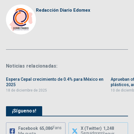
Redacción Diario Edomex
Noticias relacionadas:
Espera Cepal crecimiento de 0.4% para México en
Aprueban of
2025
plásticos, au
18 de diciembre de 2025
10 de diciemb
¡Síguenos!
Fans
Facebook
65,086
X (Twitter)
1,248
Seguidores
Me gusta
Seguir