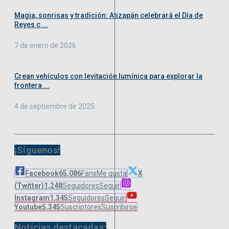
Magia, sonrisas y tradición: Atizapán celebrará el Día de
Reyes c ...
7 de enero de 2026
Crean vehículos con levitación lumínica para explorar la
frontera ...
4 de septiembre de 2025
¡Síguenos!
Facebook
65,086
Fans
Me gusta
X
(Twitter)
1,248
Seguidores
Seguir
Instagram
1,345
Seguidores
Seguir
Youtube
5,345
Suscriptores
Suscribirse
Noticias destacadas: