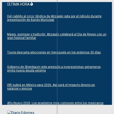
Saltar
ÚLTIMA HORA
al
contenido
Del cabildo al circo: Síndica de Atizapán opta por el ridículo durante
presentación de Bando Municipal
Magia, sonrisas y tradición: Atizapán celebrará el Día de Reyes con un
gran festival familiar
Trump descarta elecciones en Venezuela en los próximos 30 días
Gobierno de Sheinbaum pide prestado a inversionistas extranjeros;
emite nueva deuda externa
ISR subirá en México para 2026: Así será el impacto directo en
salarios y precios
Año Nuevo 2026: Los propósitos más comunes entre los mexicanos