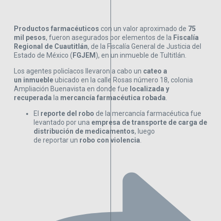
Productos farmacéuticos
con un valor aproximado de
75
mil pesos
, fueron asegurados por elementos de la
Fiscalía
Regional de
Cuautitlán
, de la Fiscalía General de Justicia del
Estado de México (
FGJEM
), en un inmueble de Tultitlán.
Los agentes policíacos llevaron a cabo un
cateo a
un inmueble
ubicado en la calle Rosas número 18, colonia
Ampliación Buenavista en donde fue
localizada y
recuperada
la
mercancía farmacéutica robada
.
El
reporte del robo
de la mercancía farmacéutica fue
levantado por una
empresa de transporte de carga de
distribución de medicamentos
, luego
de reportar un
robo con violencia
.