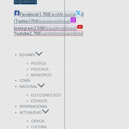
Síguenos
Facebook
1,750
Fans
Me gusta
X
(Twitter)
759
Seguidores
Seguir
Instagram
2,500
Seguidores
Seguir
Youtube
2,700
Suscriptores
Suscribirse
EDOMÉX
POLÍTICA
POLICIACA
MUNICIPIOS
CDMX
NACIONAL
ELECCIONES 2O21
ESTADOS
INTERNACIONAL
ACTUALIDAD
CIENCIA
CULTURA