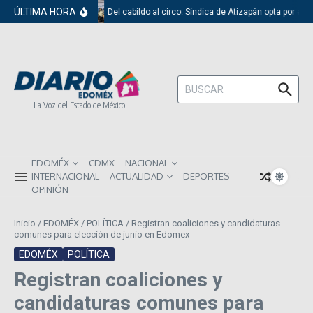
Saltar al contenido
ÚLTIMA HORA
Del cabildo al circo: Síndica de Atizapán opta por el 
Buscar:
La Voz del Estado de México
EDOMÉX
CDMX
NACIONAL
INTERNACIONAL
ACTUALIDAD
DEPORTES
OPINIÓN
Inicio
/
EDOMÉX
/
POLÍTICA
/
Registran coaliciones y candidaturas
comunes para elección de junio en Edomex
EDOMÉX
POLÍTICA
Registran coaliciones y
candidaturas comunes para