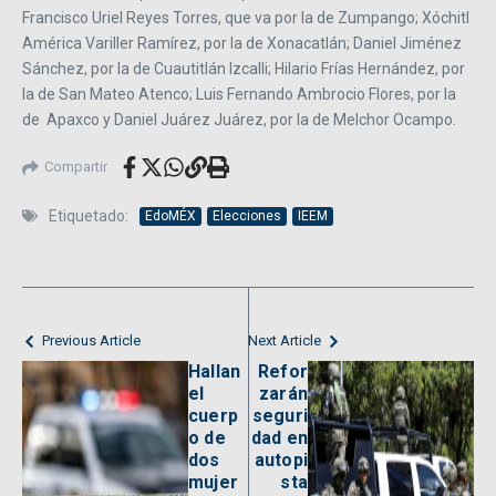
Francisco Uriel Reyes Torres, que va por la de Zumpango; Xóchitl
América Variller Ramírez, por la de Xonacatlán; Daniel Jiménez
Sánchez, por la de Cuautitlán Izcalli; Hilario Frías Hernández, por
la de San Mateo Atenco; Luis Fernando Ambrocio Flores, por la
de Apaxco y Daniel Juárez Juárez, por la de Melchor Ocampo.
Compartir
Etiquetado:
EdoMÉX
Elecciones
IEEM
Previous Article
Next Article
Hallan
Refor
el
zarán
cuerp
seguri
o de
dad en
dos
autopi
mujer
sta