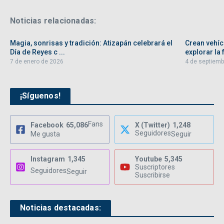
Noticias relacionadas:
Magia, sonrisas y tradición: Atizapán celebrará el
Crean vehíc
Día de Reyes c ...
explorar la f
7 de enero de 2026
4 de septiemb
¡Síguenos!
Fans
Facebook
65,086
X (Twitter)
1,248
Seguidores
Me gusta
Seguir
Instagram
1,345
Youtube
5,345
Suscriptores
Seguidores
Seguir
Suscribirse
Noticias destacadas: