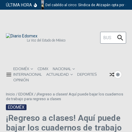
Saltar al contenido
ÚLTIMA HORA
Del cabildo al circo: Síndica de Atizapán opta por el 
Buscar:
La Voz del Estado de México
EDOMÉX
CDMX
NACIONAL
INTERNACIONAL
ACTUALIDAD
DEPORTES
OPINIÓN
Inicio
/
EDOMÉX
/
¡Regreso a clases! Aquí puede bajar los cuadernos
de trabajo para regreso a clases
EDOMÉX
¡Regreso a clases! Aquí puede
bajar los cuadernos de trabajo