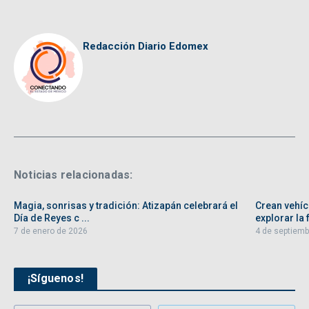
Redacción Diario Edomex
Noticias relacionadas:
Magia, sonrisas y tradición: Atizapán celebrará el
Crean vehíc
Día de Reyes c ...
explorar la f
7 de enero de 2026
4 de septiemb
¡Síguenos!