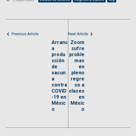
Previous Article
Next Article
Arranc
Zoom
a
sufre
produ
proble
cción
mas
de
en
vacun
pleno
a
regre
contra
so a
COVID
clases
-19 en
en
Méxic
Méxic
o
o