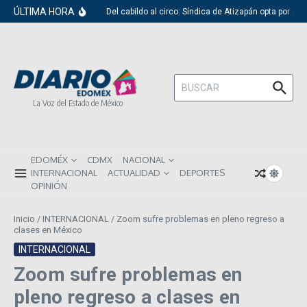
Saltar al contenido
ÚLTIMA HORA
Del cabildo al circo: Síndica de Atizapán opta por el 
Buscar:
La Voz del Estado de México
EDOMÉX
CDMX
NACIONAL
INTERNACIONAL
ACTUALIDAD
DEPORTES
OPINIÓN
Inicio
/
INTERNACIONAL
/
Zoom sufre problemas en pleno regreso a
clases en México
INTERNACIONAL
Zoom sufre problemas en
pleno regreso a clases en