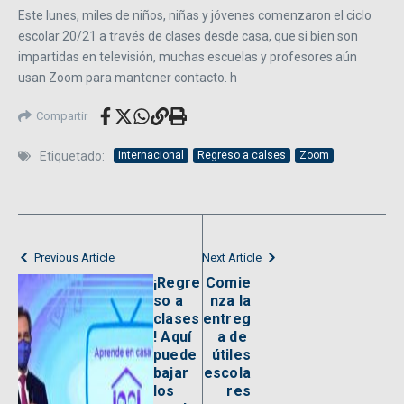
Este lunes, miles de niños, niñas y jóvenes comenzaron el ciclo
escolar 20/21 a través de clases desde casa, que si bien son
impartidas en televisión, muchas escuelas y profesores aún
usan Zoom para mantener contacto. h
Compartir
Etiquetado:
internacional
Regreso a calses
Zoom
Previous Article
Next Article
¡Regre
Comie
so a
nza la
clases
entreg
! Aquí
a de
puede
útiles
bajar
escola
los
res