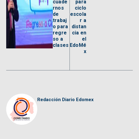
cuade
para
rnos
ciclo
de
escola
trabaj
r a
o para
distan
regre
cia en
so a
el
clases
EdoMé
x
Redacción Diario Edomex