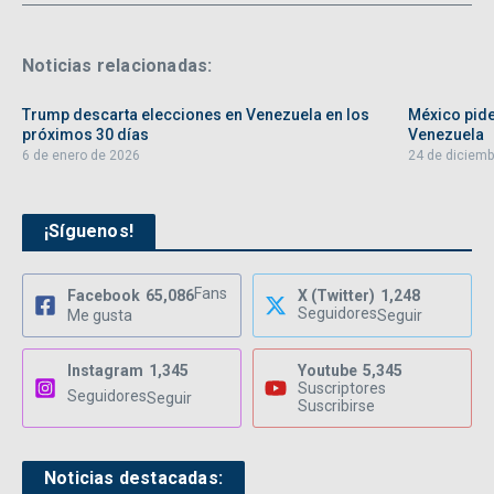
Noticias relacionadas:
Trump descarta elecciones en Venezuela en los
México pide
próximos 30 días
Venezuela
6 de enero de 2026
24 de diciemb
¡Síguenos!
Fans
Facebook
65,086
X (Twitter)
1,248
Seguidores
Me gusta
Seguir
Instagram
1,345
Youtube
5,345
Suscriptores
Seguidores
Seguir
Suscribirse
Noticias destacadas: