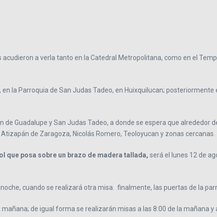
 acudieron a verla tanto en la Catedral Metropolitana, como en el Templ
, en la Parroquia de San Judas Tadeo, en Huixquilucan; posteriormente
rgen de Guadalupe y San Judas Tadeo, a donde se espera que alrededor de
án, Atizapán de Zaragoza, Nicolás Romero, Teoloyucan y zonas cercanas.
ol que posa sobre un brazo de madera tallada,
será el lunes 12 de ag
e la noche, cuando se realizará otra misa. finalmente, las puertas de la p
 la mañana; de igual forma se realizarán misas a las 8:00 de la mañana y 