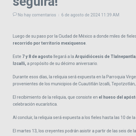
seguirá!
No hay comentarios
6 de agosto de 2024
11:39 AM
Luego de su paso por la Ciudad de México a donde miles de fieles
recorrido por territorio mexiquense
.
Este
7 y 8 de agosto
llegará a la
Arquidiócesis de Tlalnepantla
Izcalli,
a propósito de su décimo aniversario.
Durante esos días, la reliquia será expuesta en la Parroquia Vi
provenientes de los municipios de Cuautitlán Izcalli, Tepotzotl
El recibimiento de la reliquia, que consiste en
el hueso del apóst
celebración eucarística.
Al concluir, la reliquia será expuesta a los fieles hasta las 10 d
El martes 13, los creyentes podrán asistir a partir de las seis de