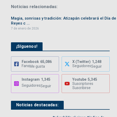
Noticias relacionadas:
Magia, sonrisas y tradición: Atizapán celebrará el Día de
Reyes c ...
7 de enero de 2026
¡Síguenos!
Facebook
65,086
X (Twitter)
1,248
Fans
Seguidores
Me gusta
Seguir
Instagram
1,345
Youtube
5,345
Suscriptores
Seguidores
Seguir
Suscribirse
Noticias destacadas: