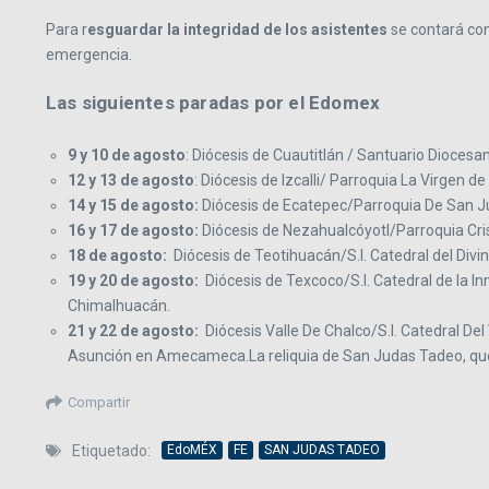
Para r
esguardar la integridad de los asistentes
se contará con
emergencia.
Las siguientes paradas por el Edomex
9 y 10 de agosto
: Diócesis de Cuautitlán / Santuario Diocesa
12 y 13 de agosto
: Diócesis de Izcalli/ Parroquia La Virgen 
14 y 15 de agosto:
Diócesis de Ecatepec/Parroquia De San Ju
16 y 17 de agosto:
Diócesis de Nezahualcóyotl/Parroquia Cris
18 de agosto:
Diócesis de Teotihuacán/S.I. Catedral del Divi
19 y 20 de agosto:
Diócesis de Texcoco/S.I. Catedral de la 
Chimalhuacán.
21 y 22 de agosto:
Diócesis Valle De Chalco/S.I. Catedral D
Asunción en Amecameca.La reliquia de San Judas Tadeo, que
Compartir
Etiquetado:
EdoMÉX
FE
SAN JUDAS TADEO