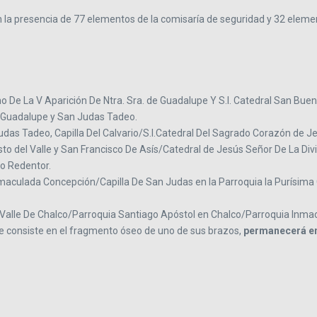
 la presencia de 77 elementos de la comisaría de seguridad y 32 elemen
no De La V Aparición De Ntra. Sra. de Guadalupe Y S.I. Catedral San Bue
de Guadalupe y San Judas Tadeo.
das Tadeo, Capilla Del Calvario/S.I.Catedral Del Sagrado Corazón de J
to del Valle y San Francisco De Asís/Catedral de Jesús Señor De La Divi
no Redentor.
Inmaculada Concepción/Capilla De San Judas en la Parroquia la Purísim
el Valle De Chalco/Parroquia Santiago Apóstol en Chalco/Parroquia Inm
 consiste en el fragmento óseo de uno de sus brazos,
permanecerá en