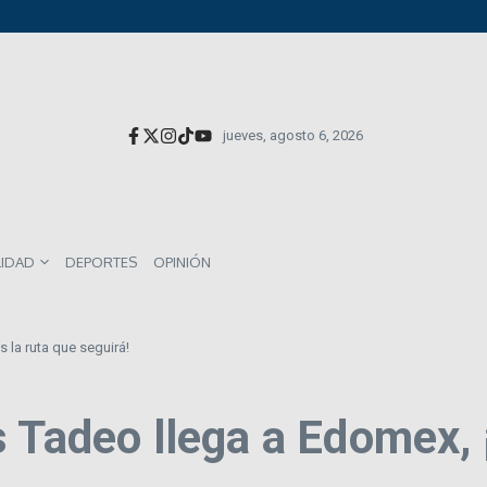
versionistas extranjeros; emite nueva deuda externa
el impacto directo en salarios y precios
munes entre los mexicanos
jueves, agosto 6, 2026
LIDAD
DEPORTES
OPINIÓN
 la ruta que seguirá!
 Tadeo llega a Edomex, ¡