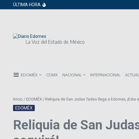
Saltar al contenido
Gobierno de Sheinbaum pide prestado a in
ÚLTIMA HORA
ISR subirá en México para 2026: Así será 
Año Nuevo 2026: Los propósitos más co
La Voz del Estado de México
EDOMÉX
CDMX
NACIONAL
INTERNACIONAL
ACTUA
Inicio
/
EDOMÉX
/
Reliquia de San Judas Tadeo llega a Edomex, ¡Esta es
EDOMÉX
Reliquia de San Judas