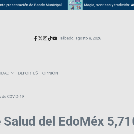
 presentación de Bando Municipal
Magia, sonrisas y tradición: Atizapá
sábado, agosto 8, 2026
LIDAD
DEPORTES
OPINIÓN
s de COVID-19
e Salud del EdoMéx 5,7