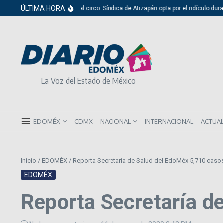
Saltar al contenido
ÚLTIMA HORA
Del cabildo al circo: Síndica de Atizapán opta por el ridículo durante
La Voz del Estado de México
EDOMÉX
CDMX
NACIONAL
INTERNACIONAL
ACTUA
Inicio
/
EDOMÉX
/
Reporta Secretaría de Salud del EdoMéx 5,710 caso
EDOMÉX
Reporta Secretaría d