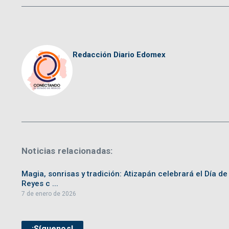
Redacción Diario Edomex
Noticias relacionadas:
Magia, sonrisas y tradición: Atizapán celebrará el Día de
Reyes c ...
7 de enero de 2026
¡Síguenos!