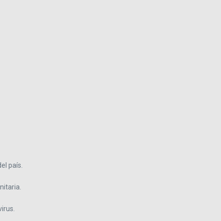
el país.
itaria.
virus.