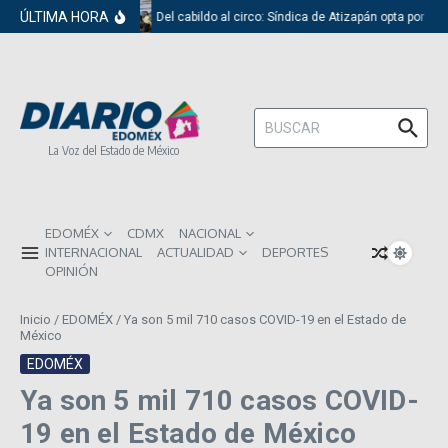
Saltar al contenido
ÚLTIMA HORA
Del cabildo al circo: Síndica de Atizapán opta por el 
Buscar:
La Voz del Estado de México
EDOMÉX
CDMX
NACIONAL
INTERNACIONAL
ACTUALIDAD
DEPORTES
OPINIÓN
Inicio
/
EDOMÉX
/
Ya son 5 mil 710 casos COVID-19 en el Estado de
México
EDOMÉX
Ya son 5 mil 710 casos COVID-
19 en el Estado de México