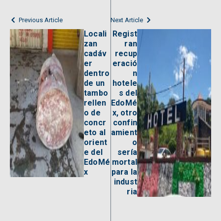
Previous Article
Next Article
Locali
Regist
zan
ran
cadáv
recup
er
eració
dentro
n
de un
hotele
tambo
s del
rellen
EdoMé
o de
x, otro
concr
confin
eto al
amient
orient
o
e del
sería
EdoMé
mortal
x
para la
indust
ria