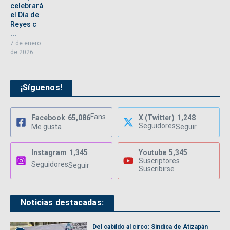
celebrará
el Día de
Reyes c
...
7 de enero
de 2026
¡Síguenos!
Fans
Facebook
65,086
X (Twitter)
1,248
Seguidores
Me gusta
Seguir
Instagram
1,345
Youtube
5,345
Suscriptores
Seguidores
Seguir
Suscribirse
Noticias destacadas:
Del cabildo al circo: Síndica de Atizapán