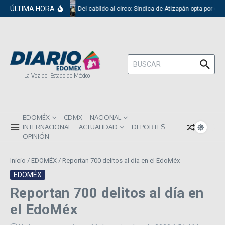
Saltar al contenido
ÚLTIMA HORA
Del cabildo al circo: Síndica de Atizapán opta por el 
Buscar:
La Voz del Estado de México
EDOMÉX
CDMX
NACIONAL
INTERNACIONAL
ACTUALIDAD
DEPORTES
OPINIÓN
Inicio
/
EDOMÉX
/
Reportan 700 delitos al día en el EdoMéx
EDOMÉX
Reportan 700 delitos al día en
el EdoMéx