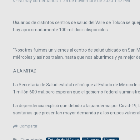
No hay comentarios
25 de noviembre de 2020
1:42 PM
Usuarios de distintos centros de salud del Valle de Toluca se q
hay aproximadamente 100 mil dosis disponibles.
“Nosotros fuimos un viernes al centro de salud ubicado en San Ma
miércoles y así nos traían, hasta que nos aburrimos y ya mejor d
A LA MITAD
La Secretaría de Salud estatal refirió que al Estado de México le
1 millón 600 mil, pero esperan que el gobierno federal suministre
La dependencia explicó que debido a la pandemia por Covid-19, l
sanitarias que presentan mayor demanda y a los grupos vulnera
Compartir
Estado de México
Influenza
Vacuna