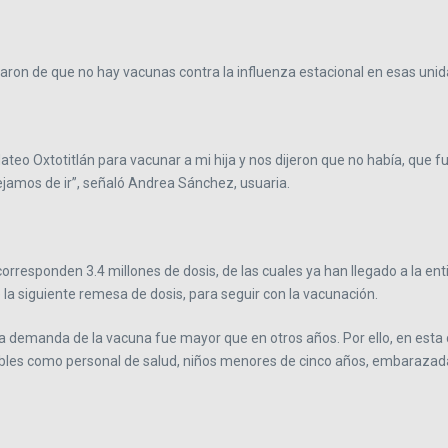
uejaron de que no hay vacunas contra la influenza estacional en esas u
teo Oxtotitlán para vacunar a mi hija y nos dijeron que no había, que fu
ejamos de ir”, señaló Andrea Sánchez, usuaria.
 corresponden 3.4 millones de dosis, de las cuales ya han llegado a la en
 la siguiente remesa de dosis, para seguir con la vacunación.
a demanda de la vacuna fue mayor que en otros años. Por ello, en esta 
bles como personal de salud, niños menores de cinco años, embarazad