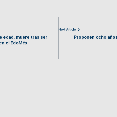
Next Article
e edad, muere tras ser
Proponen ocho años 
 en el EdoMéx