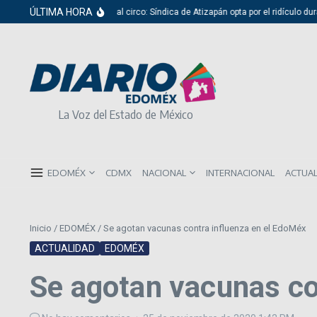
Saltar al contenido
ÚLTIMA HORA
Del cabildo al circo: Síndica de Atizapán opta por el ridículo dura
La Voz del Estado de México
EDOMÉX
CDMX
NACIONAL
INTERNACIONAL
ACTUA
Inicio
/
EDOMÉX
/
Se agotan vacunas contra influenza en el EdoMéx
ACTUALIDAD
EDOMÉX
Se agotan vacunas co