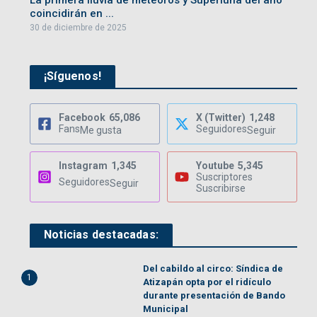
La primera lluvia de meteoros y Superluna del año
coincidirán en ...
30 de diciembre de 2025
¡Síguenos!
Facebook
65,086
X (Twitter)
1,248
Fans
Seguidores
Me gusta
Seguir
Instagram
1,345
Youtube
5,345
Suscriptores
Seguidores
Seguir
Suscribirse
Noticias destacadas:
Del cabildo al circo: Síndica de
1
Atizapán opta por el ridículo
durante presentación de Bando
Municipal