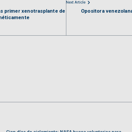
Next Article
as primer xenotrasplante de
Opositora venezolana
enéticamente