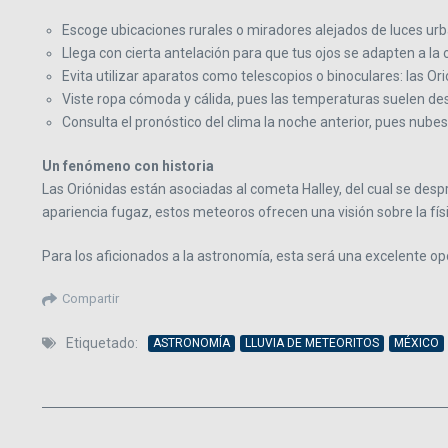
Escoge ubicaciones rurales o miradores alejados de luces urb
Llega con cierta antelación para que tus ojos se adapten a la
Evita utilizar aparatos como telescopios o binoculares: las Or
Viste ropa cómoda y cálida, pues las temperaturas suelen d
Consulta el pronóstico del clima la noche anterior, pues nubes 
Un fenómeno con historia
Las Oriónidas están asociadas al cometa Halley, del cual se desp
apariencia fugaz, estos meteoros ofrecen una visión sobre la físi
Para los aficionados a la astronomía, esta será una excelente o
Compartir
Etiquetado:
ASTRONOMÍA
LLUVIA DE METEORITOS
MÉXICO