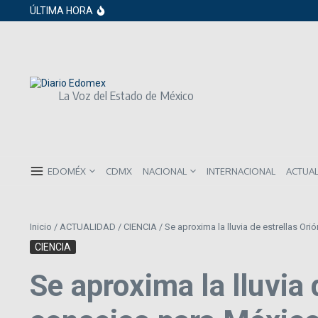
Saltar al contenido
Gobierno de Sheinbaum pide prestado a in
ÚLTIMA HORA
ISR subirá en México para 2026: Así será 
Año Nuevo 2026: Los propósitos más co
La Voz del Estado de México
EDOMÉX
CDMX
NACIONAL
INTERNACIONAL
ACTUA
Inicio
/
ACTUALIDAD
/
CIENCIA
/
Se aproxima la lluvia de estrellas Ori
CIENCIA
Se aproxima la lluvia 