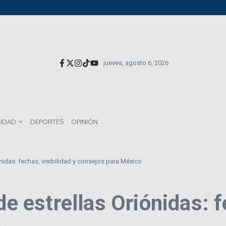
versionistas extranjeros; emite nueva deuda externa
el impacto directo en salarios y precios
munes entre los mexicanos
jueves, agosto 6, 2026
LIDAD
DEPORTES
OPINIÓN
ónidas: fechas, visibilidad y consejos para México
de estrellas Oriónidas: f