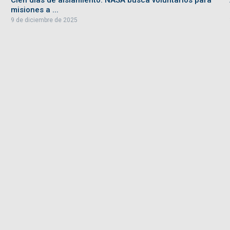
Cien días de aislamiento: NASA busca voluntarios para
misiones a ...
9 de diciembre de 2025