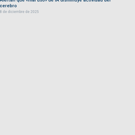
Alertan que «mal uso» de IA disminuye actividad del
cerebro
8 de diciembre de 2025