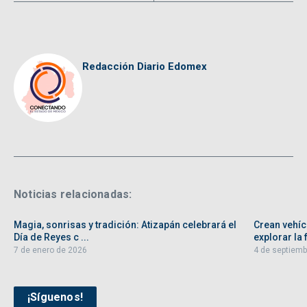
Redacción Diario Edomex
Noticias relacionadas:
Magia, sonrisas y tradición: Atizapán celebrará el
Crean vehíc
Día de Reyes c ...
explorar la f
7 de enero de 2026
4 de septiemb
¡Síguenos!