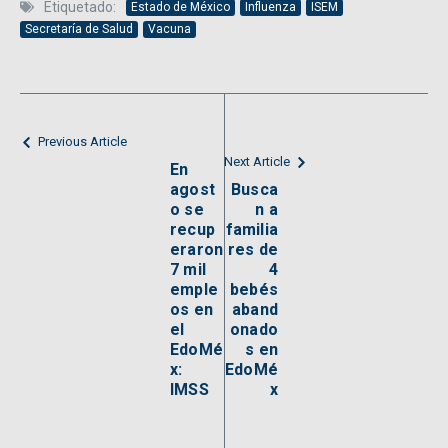
Etiquetado:
Estado de México
Influenza
ISEM
Secretaría de Salud
Vacuna
Previous Article
Next Article
En
agost
Busca
o se
n a
recup
familia
eraron
res de
7 mil
4
emple
bebés
os en
aband
el
onado
EdoMé
s en
x:
EdoMé
IMSS
x