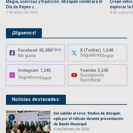
Magia, sonrisas y tradición: Atizapán celebrará el
Crean vehíc
Día de Reyes c ...
explorar la f
7 de enero de 2026
4 de septiemb
¡Síguenos!
Fans
Facebook
65,086
X (Twitter)
1,248
Seguidores
Me gusta
Seguir
Instagram
1,345
Youtube
5,345
Suscriptores
Seguidores
Seguir
Suscribirse
Noticias destacadas:
Del cabildo al circo: Síndica de Atizapán
1
opta por el ridículo durante presentación
de Bando Municipal
6 de febrero de 2026