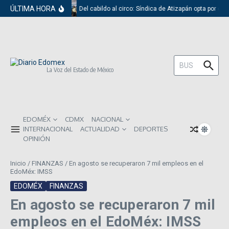
Saltar al contenido
ÚLTIMA HORA
Del cabildo al circo: Síndica de Atizapán opta por el 
Buscar:
La Voz del Estado de México
EDOMÉX
CDMX
NACIONAL
INTERNACIONAL
ACTUALIDAD
DEPORTES
OPINIÓN
Inicio
/
FINANZAS
/
En agosto se recuperaron 7 mil empleos en el
EdoMéx: IMSS
EDOMÉX
FINANZAS
En agosto se recuperaron 7 mil
empleos en el EdoMéx: IMSS