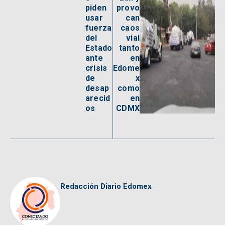
piden
provo
usar
can
fuerza
caos
del
vial
Estado
tanto
ante
en
crisis
Edome
de
x
desap
como
arecid
en
os
CDMX
Redacción Diario Edomex