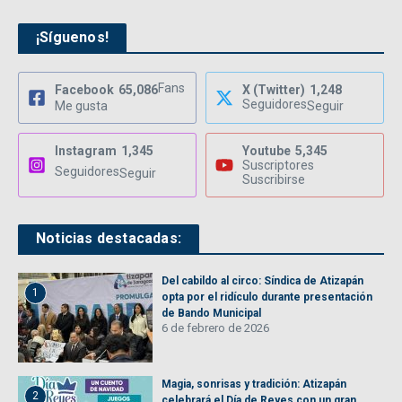
¡Síguenos!
Fans
Facebook
65,086
X (Twitter)
1,248
Seguidores
Me gusta
Seguir
Instagram
1,345
Youtube
5,345
Suscriptores
Seguidores
Seguir
Suscribirse
Noticias destacadas:
Del cabildo al circo: Síndica de Atizapán
1
opta por el ridículo durante presentación
de Bando Municipal
6 de febrero de 2026
Magia, sonrisas y tradición: Atizapán
2
celebrará el Día de Reyes con un gran