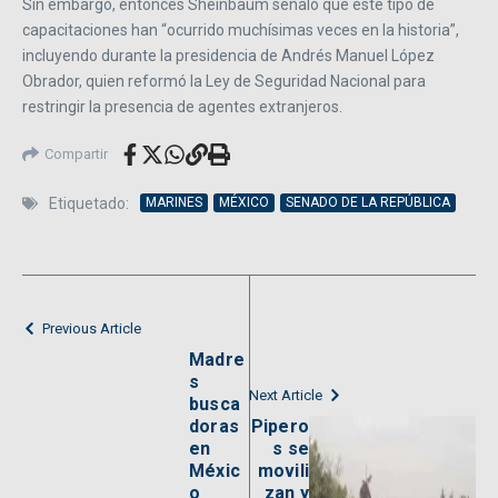
Sin embargo, entonces Sheinbaum señaló que este tipo de
capacitaciones han “ocurrido muchísimas veces en la historia”,
incluyendo durante la presidencia de Andrés Manuel López
Obrador, quien reformó la Ley de Seguridad Nacional para
restringir la presencia de agentes extranjeros.
Compartir
Etiquetado:
MARINES
MÉXICO
SENADO DE LA REPÚBLICA
Previous Article
Madre
s
Next Article
busca
doras
Pipero
en
s se
Méxic
movili
o
zan y