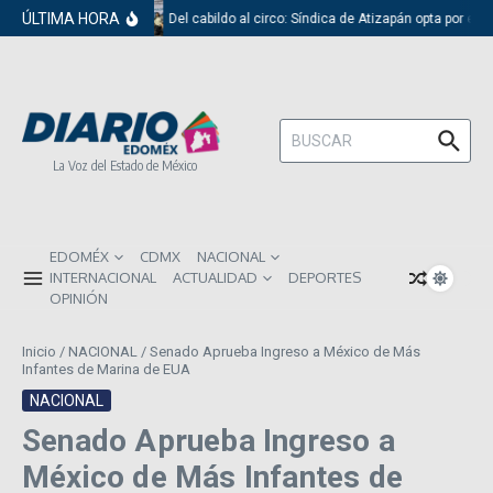
Saltar al contenido
ÚLTIMA HORA
Del cabildo al circo: Síndica de Atizapán opta por el 
Buscar:
La Voz del Estado de México
EDOMÉX
CDMX
NACIONAL
INTERNACIONAL
ACTUALIDAD
DEPORTES
OPINIÓN
Inicio
/
NACIONAL
/
Senado Aprueba Ingreso a México de Más
Infantes de Marina de EUA
NACIONAL
Senado Aprueba Ingreso a
México de Más Infantes de