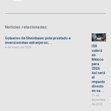
Noticias relacionadas:
Gobierno de Sheinbaum pide prestado a
inversionistas extranjeros; ...
ISR
6 de enero de 2026
subirá
en
México
para
2026:
Así será
el
impacto
directo
en sa ...
31 de
diciembre
de 2025