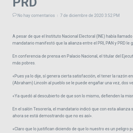
PRD
No hay comentarios
7 de diciembre de 2020
3:52 PM
A pesar de que el Instituto Nacional Electoral (INE) había llam
mandatario manifestó que la alianza entre el PRI, PAN y PRD le 
En conferencia de prensa en Palacio Nacional, el titular del Ejec
más pobres.
«Pues ya lo dije, sí genera cierta satisfacción, el tener la raz
(Abraham) Lincoln al pueblo se le puede engañar una vez, dos ve
«Ya quedó al descubierto de que son lo mismo, defienden la misma 
En el salón Tesorería, el mandatario indicó que con esta alianza s
ahora se está demostrando que no es así».
«Claro que lo justifican diciendo de que lo nuestro es un peligr