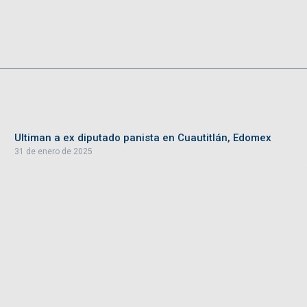
Ultiman a ex diputado panista en Cuautitlán, Edomex
31 de enero de 2025