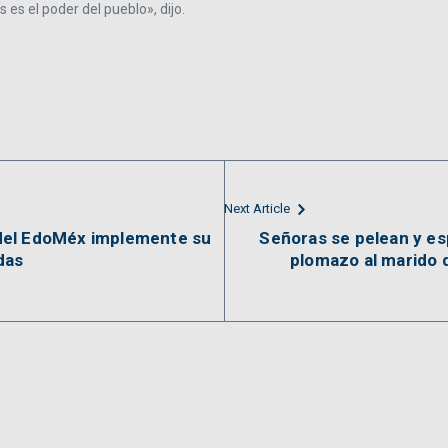
 es el poder del pueblo», dijo.
Next Article
del EdoMéx implemente su
Señoras se pelean y es
das
plomazo al marido d