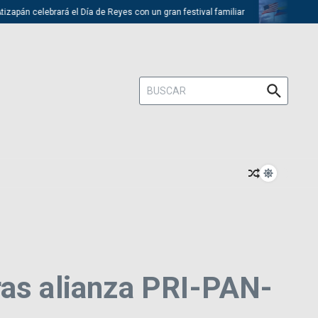
apán celebrará el Día de Reyes con un gran festival familiar
Trump de
Buscar:
ras alianza PRI-PAN-