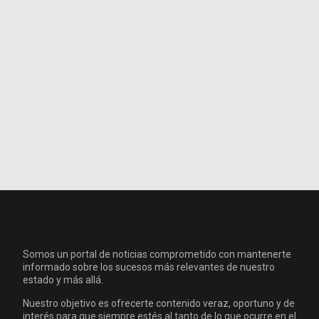
Somos un portal de noticias comprometido con mantenerte
informado sobre los sucesos más relevantes de nuestro
estado y más allá.
Nuestro objetivo es ofrecerte contenido veraz, oportuno y de
interés para que siempre estés al tanto de lo que ocurre en el