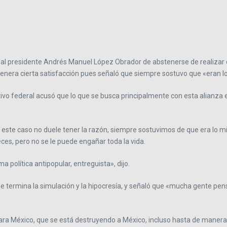
ado al presidente Andrés Manuel López Obrador de abstenerse de realizar
genera cierta satisfacción pues señaló que siempre sostuvo que «eran 
utivo federal acusó que lo que se busca principalmente con esta alianza 
ón en este caso no duele tener la razón, siempre sostuvimos de que era 
ces, pero no se le puede engañar toda la vida.
política antipopular, entreguista», dijo.
e termina la simulación y la hipocresía, y señaló que «mucha gente pensab
o para México, que se está destruyendo a México, incluso hasta de maner