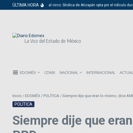
Saltar al contenido
ÚLTIMA HORA
Del cabildo al circo: Síndica de Atizapán opta por el ridículo dura
La Voz del Estado de México
EDOMÉX
CDMX
NACIONAL
INTERNACIONAL
ACTUA
Inicio
/
EDOMÉX
/
POLÍTICA
/
Siempre dije que eran lo mismo, dice AM
POLÍTICA
Siempre dije que era