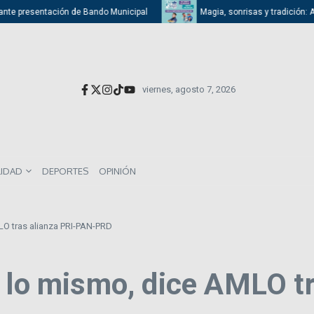
nte presentación de Bando Municipal
Magia, sonrisas y tradición: Atiz
viernes, agosto 7, 2026
LIDAD
DEPORTES
OPINIÓN
LO tras alianza PRI-PAN-PRD
n lo mismo, dice AMLO t