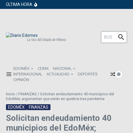
en los próximos 30 días
Saltar al contenido
ÚLTIMA HORA
Gobierno de Sheinbaum pide prestado a
inversionistas extranjeros; emite nueva
deuda externa
ISR subirá en México para 2026: Así será
el impacto directo en salarios y precios
Año Nuevo 2026: Los propósitos más
comunes entre los mexicanos
Buscar:
La Voz del Estado de México
EDOMÉX
CDMX
NACIONAL
INTERNACIONAL
ACTUALIDAD
DEPORTES
OPINIÓN
Inicio
/
FINANZAS
/
Solicitan endeudamiento 40 municipios del
EdoMéx; argumentan que están en quiebra tras pandemia
EDOMÉX
FINANZAS
Solicitan endeudamiento 40
municipios del EdoMéx;