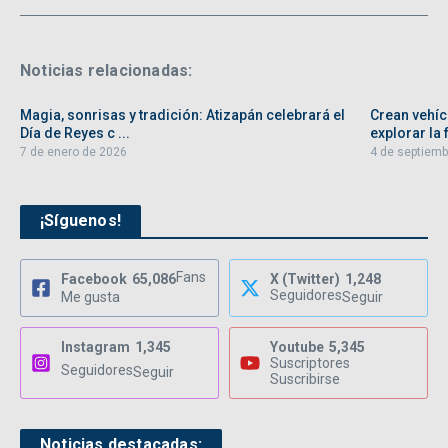
Noticias relacionadas:
Magia, sonrisas y tradición: Atizapán celebrará el
Crean vehíc
Día de Reyes c ...
explorar la f
7 de enero de 2026
4 de septiemb
¡Síguenos!
Fans
Facebook
65,086
X (Twitter)
1,248
Seguidores
Me gusta
Seguir
Instagram
1,345
Youtube
5,345
Suscriptores
Seguidores
Seguir
Suscribirse
Noticias destacadas: