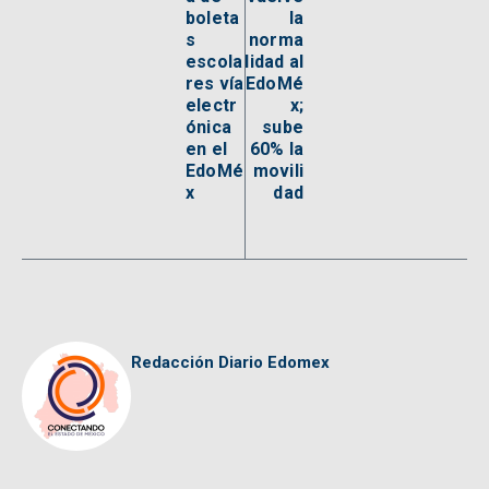
boleta
la
s
norma
escola
lidad al
res vía
EdoMé
electr
x;
ónica
sube
en el
60% la
EdoMé
movili
x
dad
Redacción Diario Edomex