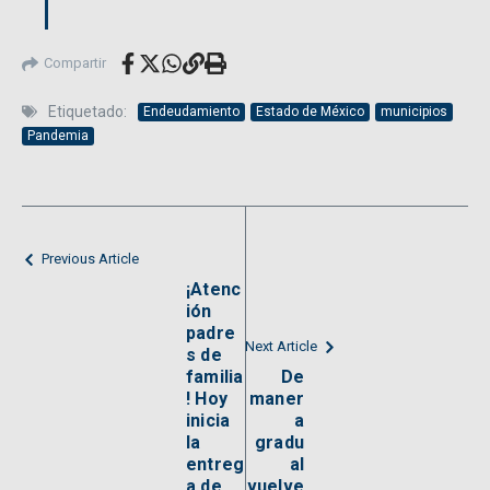
Compartir
Etiquetado:
Endeudamiento
Estado de México
municipios
Pandemia
Previous Article
¡Atenc
ión
padre
Next Article
s de
familia
De
! Hoy
maner
inicia
a
la
gradu
entreg
al
a de
vuelve