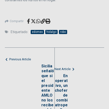
constantes los hurtos en el hogar.
Compartir
Etiquetado:
edomex
hidalgo
robo
Previous Article
Sicilia
Next Article
señaló
que si
En
el
operat
presid
ivo, un
ente
chofer
AMLO
de
no los
combi
recibe
atrope