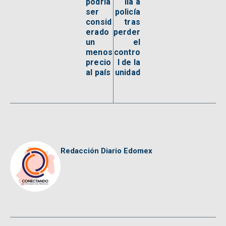
podría
lla a
ser
policía
consid
tras
erado
perder
un
el
menos
contro
precio
l de la
al país
unidad
Redacción Diario Edomex