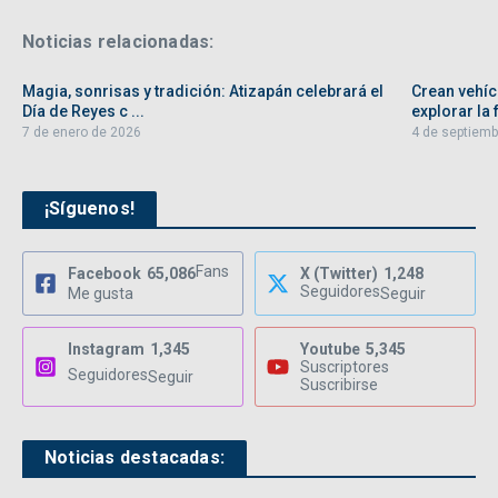
Noticias relacionadas:
Magia, sonrisas y tradición: Atizapán celebrará el
Crean vehíc
Día de Reyes c ...
explorar la f
7 de enero de 2026
4 de septiemb
¡Síguenos!
Fans
Facebook
65,086
X (Twitter)
1,248
Seguidores
Me gusta
Seguir
Instagram
1,345
Youtube
5,345
Suscriptores
Seguidores
Seguir
Suscribirse
Noticias destacadas: