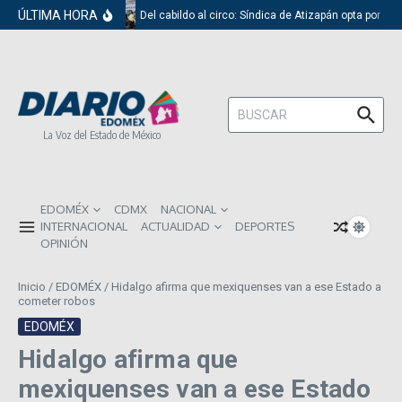
Saltar al contenido
ÚLTIMA HORA
Del cabildo al circo: Síndica de Atizapán opta por el 
Buscar:
La Voz del Estado de México
EDOMÉX
CDMX
NACIONAL
INTERNACIONAL
ACTUALIDAD
DEPORTES
OPINIÓN
Inicio
/
EDOMÉX
/
Hidalgo afirma que mexiquenses van a ese Estado a
cometer robos
EDOMÉX
Hidalgo afirma que
mexiquenses van a ese Estado