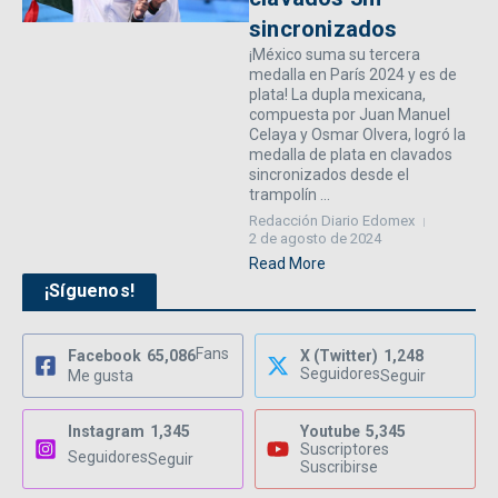
sincronizados
¡México suma su tercera
medalla en París 2024 y es de
plata! La dupla mexicana,
compuesta por Juan Manuel
Celaya y Osmar Olvera, logró la
medalla de plata en clavados
sincronizados desde el
trampolín ...
Redacción Diario Edomex
2 de agosto de 2024
Read More
¡Síguenos!
Fans
Facebook
65,086
X (Twitter)
1,248
Seguidores
Me gusta
Seguir
Instagram
1,345
Youtube
5,345
Suscriptores
Seguidores
Seguir
Suscribirse