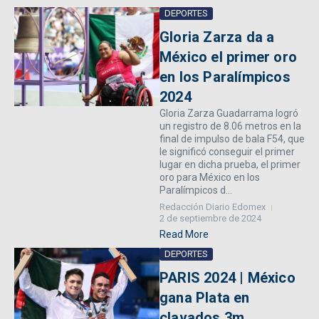
DEPORTES
Gloria Zarza da a
México el primer oro
en los Paralímpicos
2024
Gloria Zarza Guadarrama logró
un registro de 8.06 metros en la
final de impulso de bala F54, que
le significó conseguir el primer
lugar en dicha prueba, el primer
oro para México en los
Paralímpicos d...
Redacción Diario Edomex
2 de septiembre de 2024
Read More
DEPORTES
PARIS 2024 | México
gana Plata en
clavados 3m