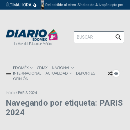
Saltar al contenido
ÚLTIMA HORA
Del cabildo al circo: Síndica de Atizapán opta por el
Buscar:
La Voz del Estado de México
EDOMÉX
CDMX
NACIONAL
INTERNACIONAL
ACTUALIDAD
DEPORTES
OPINIÓN
Inicio
/
PARIS 2024
Navegando por etiqueta: PARIS
2024